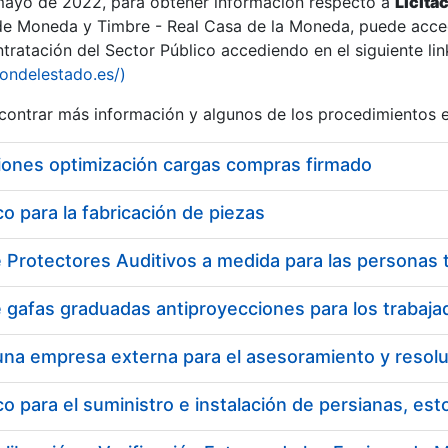
 mayo de 2022, para obtener información respecto a
Licita
de Moneda y Timbre - Real Casa de la Moneda, puede acced
ratación del Sector Público accediendo en el siguiente lin
iondelestado.es/)
ontrar más información y algunos de los procedimientos 
iones optimización cargas compras firmado
 para la fabricación de piezas
 para el suministro e instalación de persianas, es