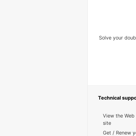
Solve your doubt
Technical suppo
View the Web
site
Get / Renew y