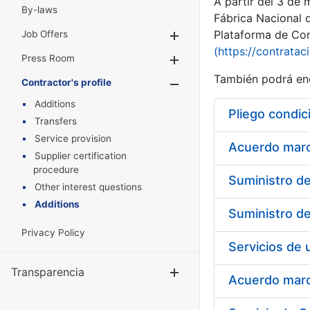
A partir del 3 de
By-laws
Fábrica Nacional 
Plataforma de Cont
Job Offers
Show/Hide
(https://contratac
Press Room
Show/Hide
También podrá enc
Contractor's profile
Show/Hide
Additions
Pliego condic
Transfers
Service provision
Acuerdo marco
Supplier certification
procedure
Other interest questions
Additions
Privacy Policy
Transparencia
Show/Hide
Acuerdo marco