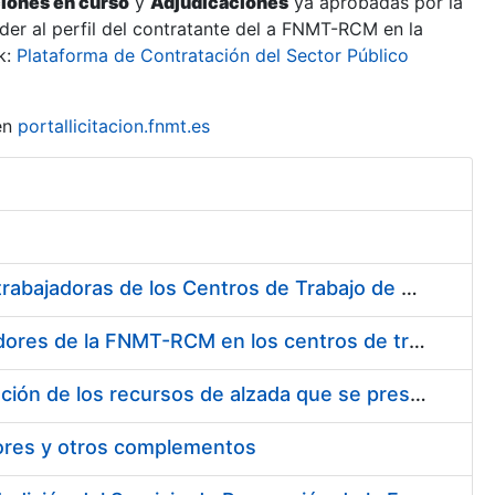
ciones en curso
y
Adjudicaciones
ya aprobadas por la
er al perfil del contratante del a FNMT-RCM en la
k:
Plataforma de Contratación del Sector Público
en
portallicitacion.fnmt.es
Suministro de Protectores Auditivos a medida para las personas trabajadoras de los Centros de Trabajo de Madrid y Burgos
Suministro de gafas graduadas antiproyecciones para los trabajadores de la FNMT-RCM en los centros de trabajo de Madrid y Burgos
Servicios de una empresa externa para el asesoramiento y resolución de los recursos de alzada que se presentan relacionados con procesos de selección para la FNMT-RCM
tores y otros complementos