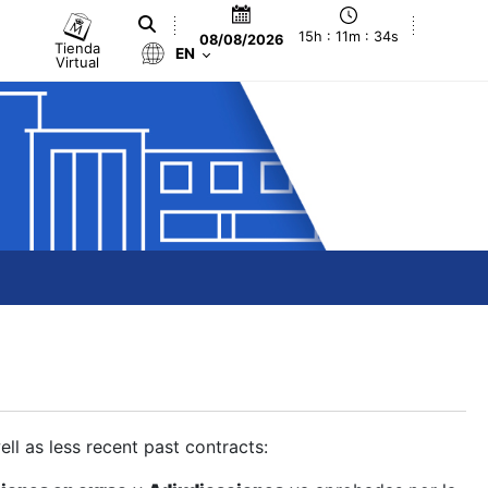
15h : 11m : 35s
08/08/2026
Tienda
EN
Virtual
ll as less recent past contracts: