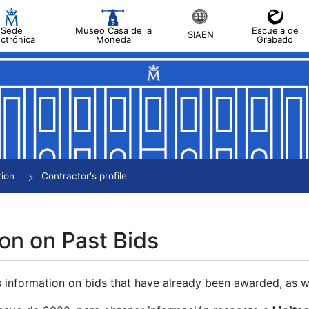
Sede
Museo Casa de la
Escuela de
SIAEN
ectrónica
Moneda
Grabado
tion
Contractor's profile
on on Past Bids
s information on bids that have already been awarded, as we