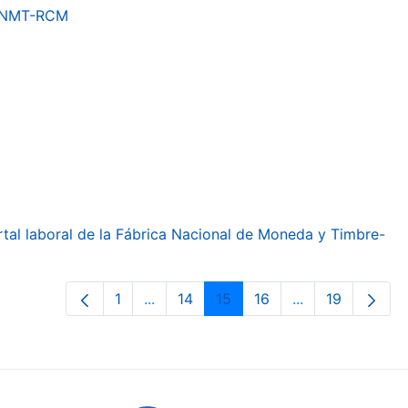
a FNMT-RCM
ortal laboral de la Fábrica Nacional de Moneda y Timbre-
1
...
14
15
16
...
19
Page
Intermediate Pages Use TAB to navig
Page
Page
Page
Intermediate Pa
Page