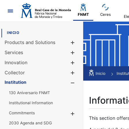
Navigation
FNMT
Ceres
El
INICIO
Products and Solutions
Show/Hide
Services
Show/Hide
Innovation
Show/Hide
Collector
Show/Hide
Inicio
Institu
Institution
Show/Hide
130 Aniversario FNMT
Informati
Institutional Information
Commitments
Show/Hide
This section offer
2030 Agenda and SDG