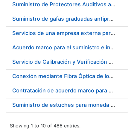
Suministro de Protectores Auditivos a medida para las personas trabajadoras de los Centros de Trabajo de Madrid y Burgos
Suministro de gafas graduadas antiproyecciones para los trabajadores de la FNMT-RCM en los centros de trabajo de Madrid y Burgos
Servicios de una empresa externa para el asesoramiento y resolución de los recursos de alzada que se presentan relacionados con procesos de selección para la FNMT-RCM
Acuerdo marco para el suministro e instalación de persianas, estores y otros complementos
Servicio de Calibración y Verificación Externa de los Equipos de Medición del Servicio de Prevención de la FNMT-RCM
Conexión mediante Fibra Óptica de los Centros de Proceso de Datos (CPDs) de las sedes de la FNMT-RCM de Burgos y Madrid
Contratación de acuerdo marco para el Suministro de Material de Electricidad para la Fábrica Nacional de Moneda y Timbre-Real Casa de la Moneda en su centro de trabajo de Burgos
Suministro de estuches para moneda de 30 €
Showing 1 to 10 of 486 entries.