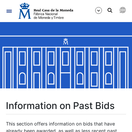
Navigation
Show/Hide
Show/Hide
Show/Hide
Show/Hide
Show/Hide
Information on Past Bids
Show/Hide
This section offers information on bids that have
already been awarded, as well as less recent past