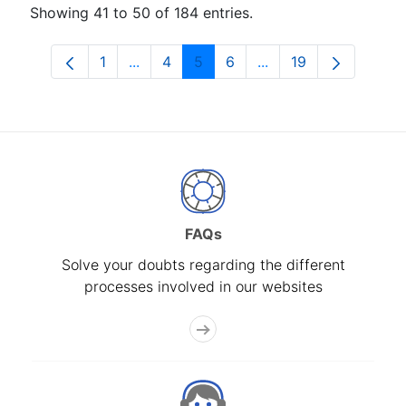
Showing 41 to 50 of 184 entries.
1
...
4
5
6
...
19
Page
Intermediate Pages Use TAB to navigat
Page
Page
Page
Intermediate Pages U
Page
FAQs
Solve your doubts regarding the different
processes involved in our websites