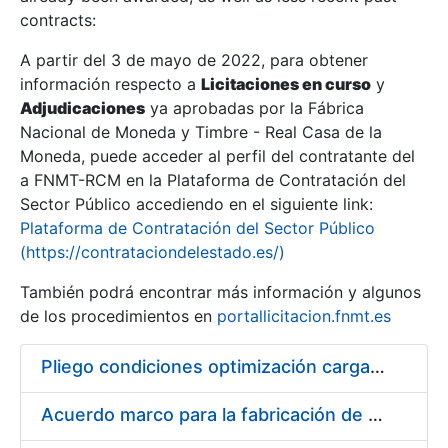
contracts:
Show/Hide
A partir del 3 de mayo de 2022, para obtener
información respecto a
Licitaciones en curso
y
Show/Hide
Adjudicaciones
ya aprobadas por la Fábrica
Show/Hide
Nacional de Moneda y Timbre - Real Casa de la
Moneda, puede acceder al perfil del contratante del
a FNMT-RCM en la Plataforma de Contratación del
Sector Público accediendo en el siguiente link:
Plataforma de Contratación del Sector Público
(https://contrataciondelestado.es/)
También podrá encontrar más información y algunos
de los procedimientos en
portallicitacion.fnmt.es
Pliego condiciones optimización cargas compras firmado
Show/Hide
Acuerdo marco para la fabricación de piezas