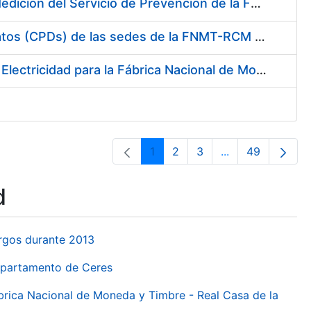
Servicio de Calibración y Verificación Externa de los Equipos de Medición del Servicio de Prevención de la FNMT-RCM
Conexión mediante Fibra Óptica de los Centros de Proceso de Datos (CPDs) de las sedes de la FNMT-RCM de Burgos y Madrid
Contratación de acuerdo marco para el Suministro de Material de Electricidad para la Fábrica Nacional de Moneda y Timbre-Real Casa de la Moneda en su centro de trabajo de Burgos
1
2
3
...
49
Page
Page
Page
Intermediate Pa
Page
d
urgos durante 2013
Departamento de Ceres
ábrica Nacional de Moneda y Timbre - Real Casa de la