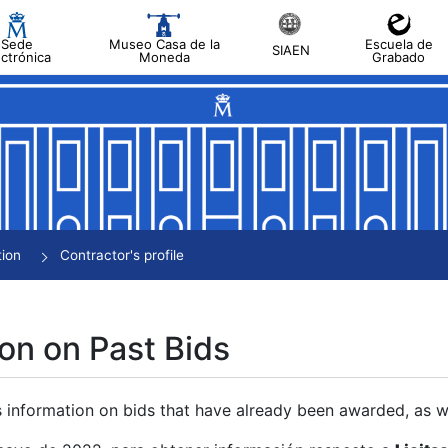
Sede
Museo Casa de la
Escuela de
SIAEN
ectrónica
Moneda
Grabado
tion
Contractor's profile
on on Past Bids
s information on bids that have already been awarded, as we