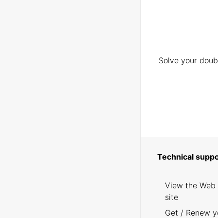
Solve your doubt
Technical suppo
View the Web
site
Get / Renew y