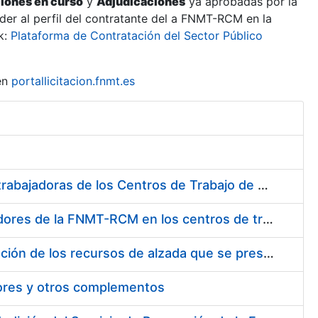
ciones en curso
y
Adjudicaciones
ya aprobadas por la
er al perfil del contratante del a FNMT-RCM en la
k:
Plataforma de Contratación del Sector Público
en
portallicitacion.fnmt.es
Suministro de Protectores Auditivos a medida para las personas trabajadoras de los Centros de Trabajo de Madrid y Burgos
Suministro de gafas graduadas antiproyecciones para los trabajadores de la FNMT-RCM en los centros de trabajo de Madrid y Burgos
Servicios de una empresa externa para el asesoramiento y resolución de los recursos de alzada que se presentan relacionados con procesos de selección para la FNMT-RCM
tores y otros complementos