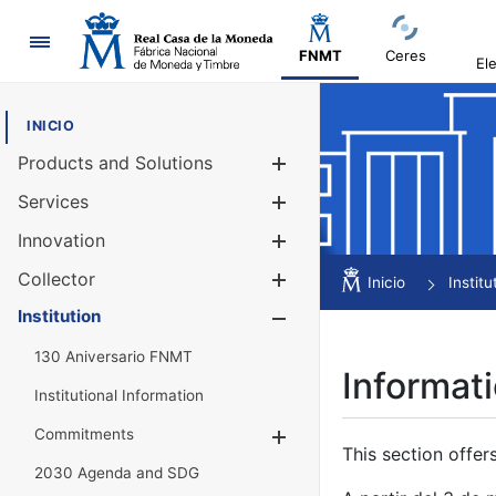
Navigation
FNMT
Ceres
El
INICIO
Products and Solutions
Show/Hide
Services
Show/Hide
Innovation
Show/Hide
Collector
Show/Hide
Inicio
Institu
Institution
Show/Hide
130 Aniversario FNMT
Informati
Institutional Information
Commitments
Show/Hide
This section offer
2030 Agenda and SDG