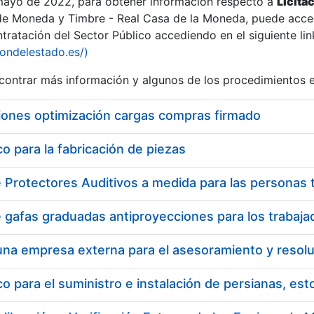
 mayo de 2022, para obtener información respecto a
Licita
de Moneda y Timbre - Real Casa de la Moneda, puede acced
ratación del Sector Público accediendo en el siguiente lin
iondelestado.es/)
ontrar más información y algunos de los procedimientos 
iones optimización cargas compras firmado
 para la fabricación de piezas
 para el suministro e instalación de persianas, es