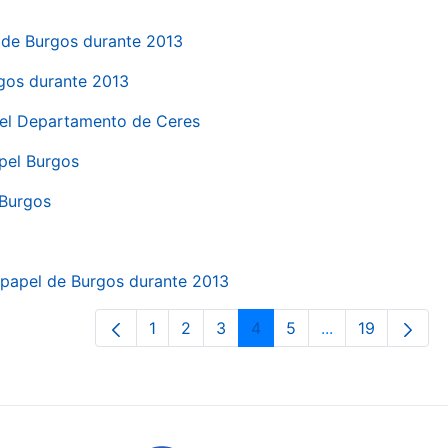
el de Burgos durante 2013
rgos durante 2013
 del Departamento de Ceres
apel Burgos
 Burgos
a papel de Burgos durante 2013
1
2
3
4
5
...
19
Page
Page
Page
Page
Page
Intermediate Pa
Page