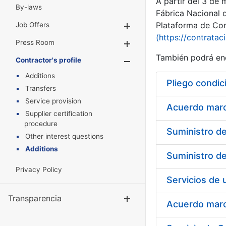
A partir del 3 de
By-laws
Fábrica Nacional 
Plataforma de Cont
Job Offers
Show/Hide
(https://contratac
Press Room
Show/Hide
También podrá enc
Contractor's profile
Show/Hide
Additions
Pliego condic
Transfers
Service provision
Acuerdo marco
Supplier certification
procedure
Other interest questions
Additions
Privacy Policy
Transparencia
Show/Hide
Acuerdo marco