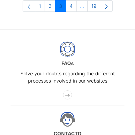
1
2
3
4
...
19
Page
Page
Page
Page
Intermediate Pages Use
Page
FAQs
Solve your doubts regarding the different
processes involved in our websites
CONTACTO