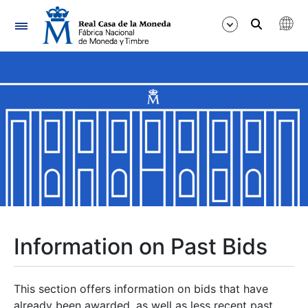
Navigation
Show/Hide
Show/Hide
Show/Hide
Show/Hide
Show/Hide
Information on Past Bids
Show/Hide
This section offers information on bids that have
already been awarded, as well as less recent past