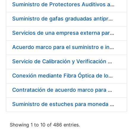
Suministro de Protectores Auditivos a medida para las personas trabajadoras de los Centros de Trabajo de Madrid y Burgos
Suministro de gafas graduadas antiproyecciones para los trabajadores de la FNMT-RCM en los centros de trabajo de Madrid y Burgos
Servicios de una empresa externa para el asesoramiento y resolución de los recursos de alzada que se presentan relacionados con procesos de selección para la FNMT-RCM
Acuerdo marco para el suministro e instalación de persianas, estores y otros complementos
Servicio de Calibración y Verificación Externa de los Equipos de Medición del Servicio de Prevención de la FNMT-RCM
Conexión mediante Fibra Óptica de los Centros de Proceso de Datos (CPDs) de las sedes de la FNMT-RCM de Burgos y Madrid
Contratación de acuerdo marco para el Suministro de Material de Electricidad para la Fábrica Nacional de Moneda y Timbre-Real Casa de la Moneda en su centro de trabajo de Burgos
Suministro de estuches para moneda de 30 €
Showing 1 to 10 of 486 entries.