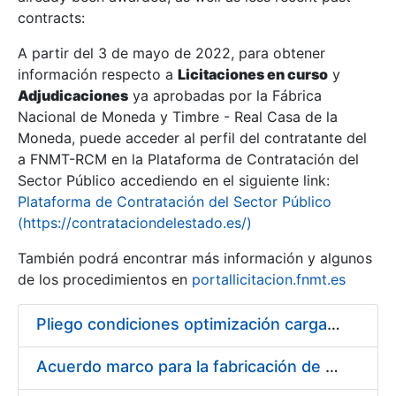
contracts:
Show/Hide
A partir del 3 de mayo de 2022, para obtener
información respecto a
Licitaciones en curso
y
Show/Hide
Adjudicaciones
ya aprobadas por la Fábrica
Show/Hide
Nacional de Moneda y Timbre - Real Casa de la
Moneda, puede acceder al perfil del contratante del
a FNMT-RCM en la Plataforma de Contratación del
Sector Público accediendo en el siguiente link:
Plataforma de Contratación del Sector Público
(https://contrataciondelestado.es/)
También podrá encontrar más información y algunos
de los procedimientos en
portallicitacion.fnmt.es
Pliego condiciones optimización cargas compras firmado
Show/Hide
Acuerdo marco para la fabricación de piezas