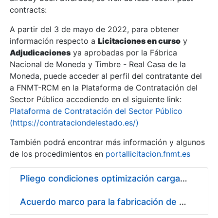
contracts:
Show/Hide
A partir del 3 de mayo de 2022, para obtener
información respecto a
Licitaciones en curso
y
Show/Hide
Adjudicaciones
ya aprobadas por la Fábrica
Show/Hide
Nacional de Moneda y Timbre - Real Casa de la
Moneda, puede acceder al perfil del contratante del
a FNMT-RCM en la Plataforma de Contratación del
Sector Público accediendo en el siguiente link:
Plataforma de Contratación del Sector Público
(https://contrataciondelestado.es/)
También podrá encontrar más información y algunos
de los procedimientos en
portallicitacion.fnmt.es
Pliego condiciones optimización cargas compras firmado
Show/Hide
Acuerdo marco para la fabricación de piezas