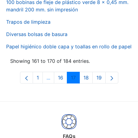
100 bobinas de fleje de plástico verde 8 x 0,45 mm.
mandril 200 mm. sin impresión
Trapos de limpieza
Diversas bolsas de basura
Papel higiénico doble capa y toallas en rollo de papel
Showing 161 to 170 of 184 entries.
1
...
16
17
18
19
Page
Intermediate Pages Use TAB to naviga
Page
Page
Page
Page
FAQs