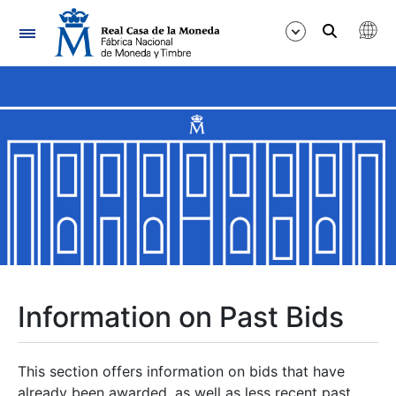
Navigation
Show/Hide
Show/Hide
Show/Hide
Show/Hide
Show/Hide
Information on Past Bids
Show/Hide
This section offers information on bids that have
already been awarded, as well as less recent past