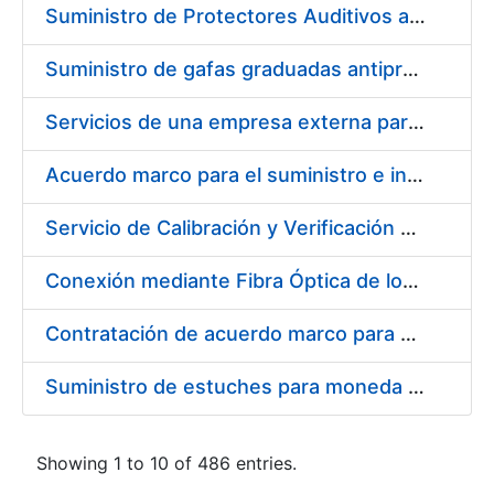
Suministro de Protectores Auditivos a medida para las personas trabajadoras de los Centros de Trabajo de Madrid y Burgos
Suministro de gafas graduadas antiproyecciones para los trabajadores de la FNMT-RCM en los centros de trabajo de Madrid y Burgos
Servicios de una empresa externa para el asesoramiento y resolución de los recursos de alzada que se presentan relacionados con procesos de selección para la FNMT-RCM
Acuerdo marco para el suministro e instalación de persianas, estores y otros complementos
Servicio de Calibración y Verificación Externa de los Equipos de Medición del Servicio de Prevención de la FNMT-RCM
Conexión mediante Fibra Óptica de los Centros de Proceso de Datos (CPDs) de las sedes de la FNMT-RCM de Burgos y Madrid
Contratación de acuerdo marco para el Suministro de Material de Electricidad para la Fábrica Nacional de Moneda y Timbre-Real Casa de la Moneda en su centro de trabajo de Burgos
Suministro de estuches para moneda de 30 €
Showing 1 to 10 of 486 entries.