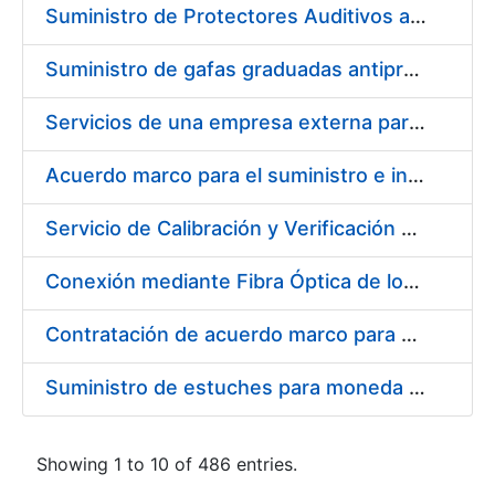
Suministro de Protectores Auditivos a medida para las personas trabajadoras de los Centros de Trabajo de Madrid y Burgos
Suministro de gafas graduadas antiproyecciones para los trabajadores de la FNMT-RCM en los centros de trabajo de Madrid y Burgos
Servicios de una empresa externa para el asesoramiento y resolución de los recursos de alzada que se presentan relacionados con procesos de selección para la FNMT-RCM
Acuerdo marco para el suministro e instalación de persianas, estores y otros complementos
Servicio de Calibración y Verificación Externa de los Equipos de Medición del Servicio de Prevención de la FNMT-RCM
Conexión mediante Fibra Óptica de los Centros de Proceso de Datos (CPDs) de las sedes de la FNMT-RCM de Burgos y Madrid
Contratación de acuerdo marco para el Suministro de Material de Electricidad para la Fábrica Nacional de Moneda y Timbre-Real Casa de la Moneda en su centro de trabajo de Burgos
Suministro de estuches para moneda de 30 €
Showing 1 to 10 of 486 entries.