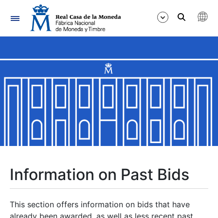
Navigation
Show/Hide
Show/Hide
Show/Hide
Show/Hide
Show/Hide
Information on Past Bids
Show/Hide
This section offers information on bids that have
already been awarded, as well as less recent past