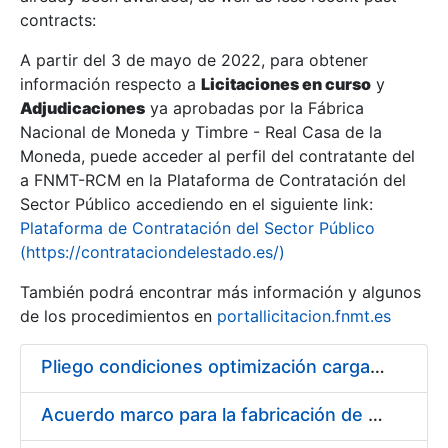
contracts:
Show/Hide
A partir del 3 de mayo de 2022, para obtener
información respecto a
Licitaciones en curso
y
Show/Hide
Adjudicaciones
ya aprobadas por la Fábrica
Show/Hide
Nacional de Moneda y Timbre - Real Casa de la
Moneda, puede acceder al perfil del contratante del
a FNMT-RCM en la Plataforma de Contratación del
Sector Público accediendo en el siguiente link:
Plataforma de Contratación del Sector Público
(https://contrataciondelestado.es/)
También podrá encontrar más información y algunos
de los procedimientos en
portallicitacion.fnmt.es
Pliego condiciones optimización cargas compras firmado
Show/Hide
Acuerdo marco para la fabricación de piezas