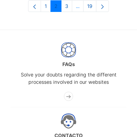
1
2
3
...
19
Page
Page
Page
Intermediate Pages Use T
Page
FAQs
Solve your doubts regarding the different
processes involved in our websites
CONTACTO