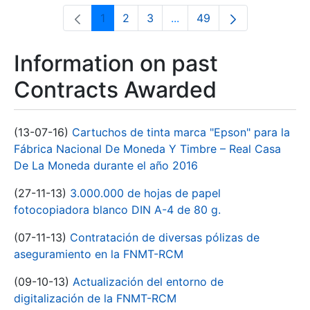
1
2
3
...
49
Page
Page
Page
Intermediate Pages Use T
Page
Information on past
Contracts Awarded
(13-07-16)
Cartuchos de tinta marca "Epson" para la
Fábrica Nacional De Moneda Y Timbre – Real Casa
De La Moneda durante el año 2016
(27-11-13)
3.000.000 de hojas de papel
fotocopiadora blanco DIN A-4 de 80 g.
(07-11-13)
Contratación de diversas pólizas de
aseguramiento en la FNMT-RCM
(09-10-13)
Actualización del entorno de
digitalización de la FNMT-RCM