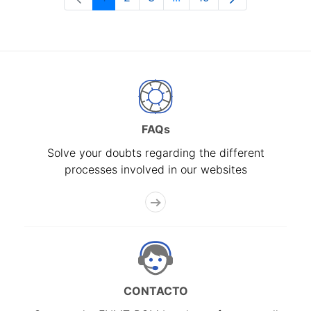
Page
Page
Page
Intermediate Pages Use T
Page
FAQs
Solve your doubts regarding the different
processes involved in our websites
CONTACTO