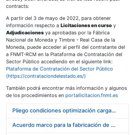
contracts:
Show/Hide
A partir del 3 de mayo de 2022, para obtener
información respecto a
Licitaciones en curso
y
Show/Hide
Adjudicaciones
ya aprobadas por la Fábrica
Show/Hide
Nacional de Moneda y Timbre - Real Casa de la
Moneda, puede acceder al perfil del contratante del
a FNMT-RCM en la Plataforma de Contratación del
Sector Público accediendo en el siguiente link:
Plataforma de Contratación del Sector Público
(https://contrataciondelestado.es/)
También podrá encontrar más información y algunos
de los procedimientos en
portallicitacion.fnmt.es
Pliego condiciones optimización cargas compras firmado
Show/Hide
Acuerdo marco para la fabricación de piezas