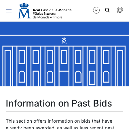
Navigation
Show/Hide
Show/Hide
Show/Hide
Show/Hide
Show/Hide
Information on Past Bids
Show/Hide
This section offers information on bids that have
already been awarded, as well as less recent past