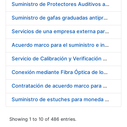
Suministro de Protectores Auditivos a medida para las personas trabajadoras de los Centros de Trabajo de Madrid y Burgos
Suministro de gafas graduadas antiproyecciones para los trabajadores de la FNMT-RCM en los centros de trabajo de Madrid y Burgos
Servicios de una empresa externa para el asesoramiento y resolución de los recursos de alzada que se presentan relacionados con procesos de selección para la FNMT-RCM
Acuerdo marco para el suministro e instalación de persianas, estores y otros complementos
Servicio de Calibración y Verificación Externa de los Equipos de Medición del Servicio de Prevención de la FNMT-RCM
Conexión mediante Fibra Óptica de los Centros de Proceso de Datos (CPDs) de las sedes de la FNMT-RCM de Burgos y Madrid
Contratación de acuerdo marco para el Suministro de Material de Electricidad para la Fábrica Nacional de Moneda y Timbre-Real Casa de la Moneda en su centro de trabajo de Burgos
Suministro de estuches para moneda de 30 €
Showing 1 to 10 of 486 entries.