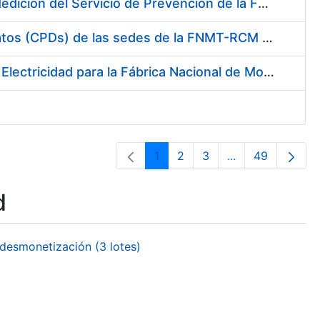
Servicio de Calibración y Verificación Externa de los Equipos de Medición del Servicio de Prevención de la FNMT-RCM
Conexión mediante Fibra Óptica de los Centros de Proceso de Datos (CPDs) de las sedes de la FNMT-RCM de Burgos y Madrid
Contratación de acuerdo marco para el Suministro de Material de Electricidad para la Fábrica Nacional de Moneda y Timbre-Real Casa de la Moneda en su centro de trabajo de Burgos
1
2
3
...
49
Page
Page
Page
Intermediate Pa
Page
d
desmonetización (3 lotes)