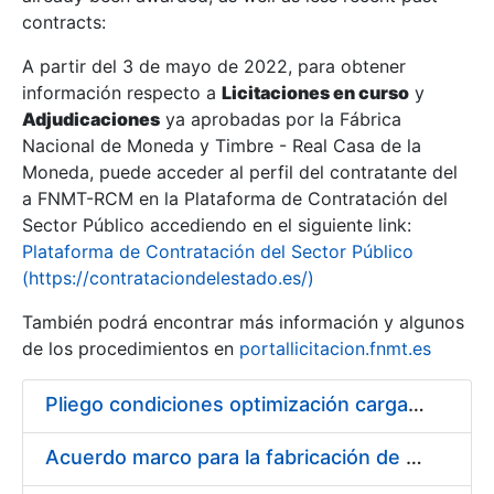
contracts:
Show/Hide
A partir del 3 de mayo de 2022, para obtener
información respecto a
Licitaciones en curso
y
Show/Hide
Adjudicaciones
ya aprobadas por la Fábrica
Show/Hide
Nacional de Moneda y Timbre - Real Casa de la
Moneda, puede acceder al perfil del contratante del
a FNMT-RCM en la Plataforma de Contratación del
Sector Público accediendo en el siguiente link:
Plataforma de Contratación del Sector Público
(https://contrataciondelestado.es/)
También podrá encontrar más información y algunos
de los procedimientos en
portallicitacion.fnmt.es
Pliego condiciones optimización cargas compras firmado
Show/Hide
Acuerdo marco para la fabricación de piezas