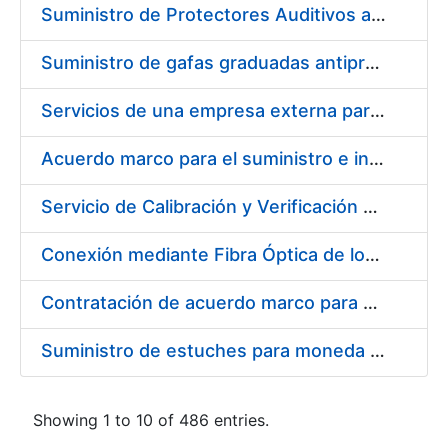
Suministro de Protectores Auditivos a medida para las personas trabajadoras de los Centros de Trabajo de Madrid y Burgos
Suministro de gafas graduadas antiproyecciones para los trabajadores de la FNMT-RCM en los centros de trabajo de Madrid y Burgos
Servicios de una empresa externa para el asesoramiento y resolución de los recursos de alzada que se presentan relacionados con procesos de selección para la FNMT-RCM
Acuerdo marco para el suministro e instalación de persianas, estores y otros complementos
Servicio de Calibración y Verificación Externa de los Equipos de Medición del Servicio de Prevención de la FNMT-RCM
Conexión mediante Fibra Óptica de los Centros de Proceso de Datos (CPDs) de las sedes de la FNMT-RCM de Burgos y Madrid
Contratación de acuerdo marco para el Suministro de Material de Electricidad para la Fábrica Nacional de Moneda y Timbre-Real Casa de la Moneda en su centro de trabajo de Burgos
Suministro de estuches para moneda de 30 €
Showing 1 to 10 of 486 entries.