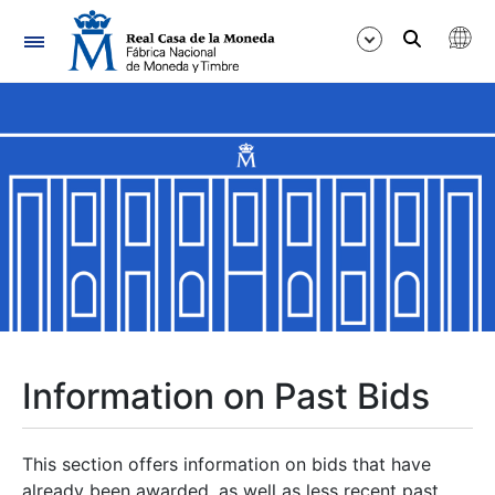
Navigation
Show/Hide
Show/Hide
Show/Hide
Show/Hide
Show/Hide
Information on Past Bids
Show/Hide
This section offers information on bids that have
already been awarded, as well as less recent past