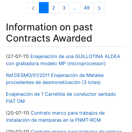
1
2
3
...
49
Page
Page
Page
Intermediate Pages Use T
Page
Information on past
Contracts Awarded
(27-07-11)
Enajenación de una GUILLOTINA ALDEA
con grabadora modelo MP (microprocessor)
Ref.DESMO/01/2011 Enajenación de Metales
procedentes de desmonetización (3 lotes)
Enajenación de 1 Carretilla de conductor sentado
FIAT OM
(20-07-11)
Contrato marco para trabajos de
instalación de mamparas en la FNMT-RCM
(20-07-11)
Contrato marco para trabajos de pintura