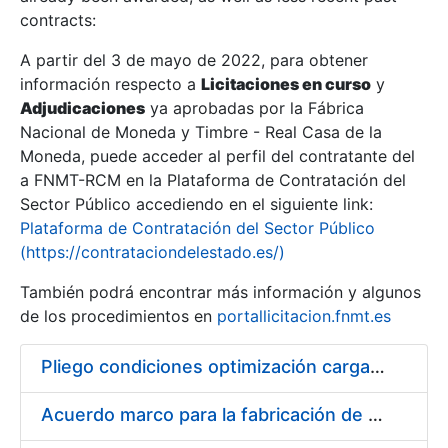
contracts:
Show/Hide
A partir del 3 de mayo de 2022, para obtener
información respecto a
Licitaciones en curso
y
Show/Hide
Adjudicaciones
ya aprobadas por la Fábrica
Show/Hide
Nacional de Moneda y Timbre - Real Casa de la
Moneda, puede acceder al perfil del contratante del
a FNMT-RCM en la Plataforma de Contratación del
Sector Público accediendo en el siguiente link:
Plataforma de Contratación del Sector Público
(https://contrataciondelestado.es/)
También podrá encontrar más información y algunos
de los procedimientos en
portallicitacion.fnmt.es
Pliego condiciones optimización cargas compras firmado
Show/Hide
Acuerdo marco para la fabricación de piezas