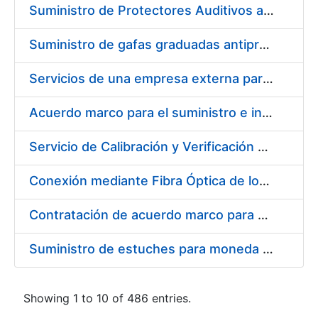
Suministro de Protectores Auditivos a medida para las personas trabajadoras de los Centros de Trabajo de Madrid y Burgos
Suministro de gafas graduadas antiproyecciones para los trabajadores de la FNMT-RCM en los centros de trabajo de Madrid y Burgos
Servicios de una empresa externa para el asesoramiento y resolución de los recursos de alzada que se presentan relacionados con procesos de selección para la FNMT-RCM
Acuerdo marco para el suministro e instalación de persianas, estores y otros complementos
Servicio de Calibración y Verificación Externa de los Equipos de Medición del Servicio de Prevención de la FNMT-RCM
Conexión mediante Fibra Óptica de los Centros de Proceso de Datos (CPDs) de las sedes de la FNMT-RCM de Burgos y Madrid
Contratación de acuerdo marco para el Suministro de Material de Electricidad para la Fábrica Nacional de Moneda y Timbre-Real Casa de la Moneda en su centro de trabajo de Burgos
Suministro de estuches para moneda de 30 €
Showing 1 to 10 of 486 entries.