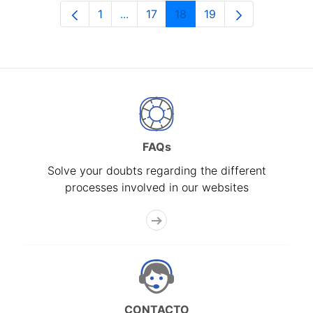
1
...
17
18
19
Page
Intermediate Pages Use TAB to navi
Page
Page
Page
FAQs
Solve your doubts regarding the different
processes involved in our websites
CONTACTO