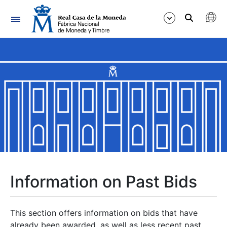
Navigation
Show/Hide
Show/Hide
Show/Hide
Show/Hide
Show/Hide
Information on Past Bids
Show/Hide
This section offers information on bids that have
already been awarded, as well as less recent past