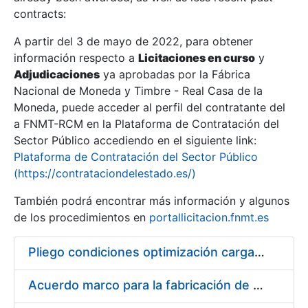
contracts:
Show/Hide
A partir del 3 de mayo de 2022, para obtener
información respecto a
Licitaciones en curso
y
Show/Hide
Adjudicaciones
ya aprobadas por la Fábrica
Show/Hide
Nacional de Moneda y Timbre - Real Casa de la
Moneda, puede acceder al perfil del contratante del
a FNMT-RCM en la Plataforma de Contratación del
Sector Público accediendo en el siguiente link:
Plataforma de Contratación del Sector Público
(https://contrataciondelestado.es/)
También podrá encontrar más información y algunos
de los procedimientos en
portallicitacion.fnmt.es
Pliego condiciones optimización cargas compras firmado
Show/Hide
Acuerdo marco para la fabricación de piezas