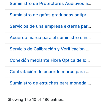
Suministro de Protectores Auditivos a medida para las personas trabajadoras de los Centros de Trabajo de Madrid y Burgos
Suministro de gafas graduadas antiproyecciones para los trabajadores de la FNMT-RCM en los centros de trabajo de Madrid y Burgos
Servicios de una empresa externa para el asesoramiento y resolución de los recursos de alzada que se presentan relacionados con procesos de selección para la FNMT-RCM
Acuerdo marco para el suministro e instalación de persianas, estores y otros complementos
Servicio de Calibración y Verificación Externa de los Equipos de Medición del Servicio de Prevención de la FNMT-RCM
Conexión mediante Fibra Óptica de los Centros de Proceso de Datos (CPDs) de las sedes de la FNMT-RCM de Burgos y Madrid
Contratación de acuerdo marco para el Suministro de Material de Electricidad para la Fábrica Nacional de Moneda y Timbre-Real Casa de la Moneda en su centro de trabajo de Burgos
Suministro de estuches para moneda de 30 €
Showing 1 to 10 of 486 entries.