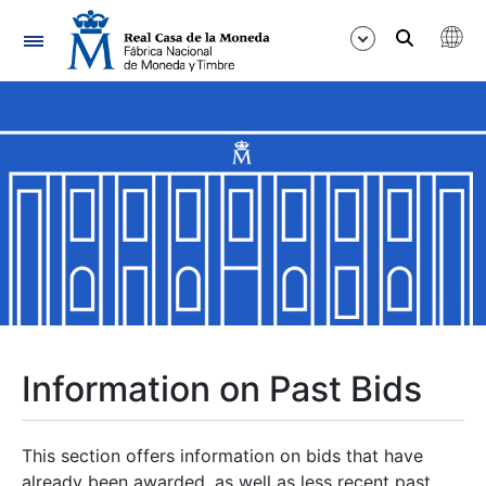
Navigation
Show/Hide
Show/Hide
Show/Hide
Show/Hide
Show/Hide
Information on Past Bids
Show/Hide
This section offers information on bids that have
already been awarded, as well as less recent past