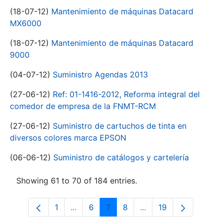
(18-07-12)
Mantenimiento de máquinas Datacard
MX6000
(18-07-12)
Mantenimiento de máquinas Datacard
9000
(04-07-12)
Suministro Agendas 2013
(27-06-12)
Ref: 01-1416-2012, Reforma integral del
comedor de empresa de la FNMT-RCM
(27-06-12)
Suministro de cartuchos de tinta en
diversos colores marca EPSON
(06-06-12)
Suministro de catálogos y cartelería
Showing 61 to 70 of 184 entries.
1
...
6
7
8
...
19
Page
Intermediate Pages Use TAB to navigat
Page
Page
Page
Intermediate Pages U
Page