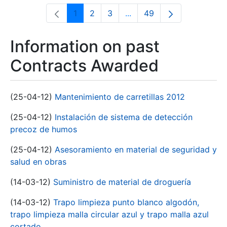
1
2
3
...
49
Page
Page
Page
Intermediate Pages Use T
Page
Information on past
Contracts Awarded
(25-04-12)
Mantenimiento de carretillas 2012
(25-04-12)
Instalación de sistema de detección
precoz de humos
(25-04-12)
Asesoramiento en material de seguridad y
salud en obras
(14-03-12)
Suministro de material de droguería
(14-03-12)
Trapo limpieza punto blanco algodón,
trapo limpieza malla circular azul y trapo malla azul
cortado