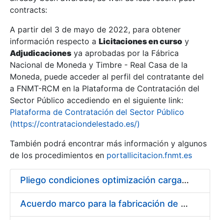
contracts:
Show/Hide
A partir del 3 de mayo de 2022, para obtener
información respecto a
Licitaciones en curso
y
Show/Hide
Adjudicaciones
ya aprobadas por la Fábrica
Show/Hide
Nacional de Moneda y Timbre - Real Casa de la
Moneda, puede acceder al perfil del contratante del
a FNMT-RCM en la Plataforma de Contratación del
Sector Público accediendo en el siguiente link:
Plataforma de Contratación del Sector Público
(https://contrataciondelestado.es/)
También podrá encontrar más información y algunos
de los procedimientos en
portallicitacion.fnmt.es
Pliego condiciones optimización cargas compras firmado
Show/Hide
Acuerdo marco para la fabricación de piezas