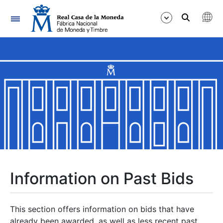
Navigation
Show/Hide
Show/Hide
Show/Hide
Show/Hide
Show/Hide
Information on Past Bids
Show/Hide
This section offers information on bids that have
already been awarded, as well as less recent past