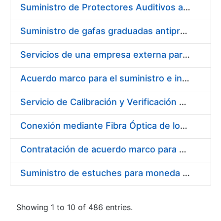
Suministro de Protectores Auditivos a medida para las personas trabajadoras de los Centros de Trabajo de Madrid y Burgos
Suministro de gafas graduadas antiproyecciones para los trabajadores de la FNMT-RCM en los centros de trabajo de Madrid y Burgos
Servicios de una empresa externa para el asesoramiento y resolución de los recursos de alzada que se presentan relacionados con procesos de selección para la FNMT-RCM
Acuerdo marco para el suministro e instalación de persianas, estores y otros complementos
Servicio de Calibración y Verificación Externa de los Equipos de Medición del Servicio de Prevención de la FNMT-RCM
Conexión mediante Fibra Óptica de los Centros de Proceso de Datos (CPDs) de las sedes de la FNMT-RCM de Burgos y Madrid
Contratación de acuerdo marco para el Suministro de Material de Electricidad para la Fábrica Nacional de Moneda y Timbre-Real Casa de la Moneda en su centro de trabajo de Burgos
Suministro de estuches para moneda de 30 €
Showing 1 to 10 of 486 entries.