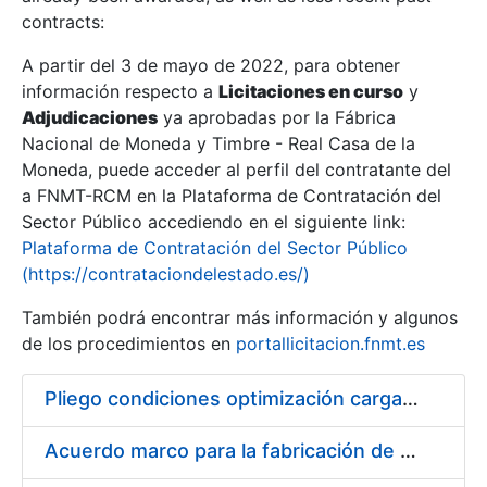
contracts:
Show/Hide
A partir del 3 de mayo de 2022, para obtener
información respecto a
Licitaciones en curso
y
Show/Hide
Adjudicaciones
ya aprobadas por la Fábrica
Show/Hide
Nacional de Moneda y Timbre - Real Casa de la
Moneda, puede acceder al perfil del contratante del
a FNMT-RCM en la Plataforma de Contratación del
Sector Público accediendo en el siguiente link:
Plataforma de Contratación del Sector Público
(https://contrataciondelestado.es/)
También podrá encontrar más información y algunos
de los procedimientos en
portallicitacion.fnmt.es
Pliego condiciones optimización cargas compras firmado
Show/Hide
Acuerdo marco para la fabricación de piezas