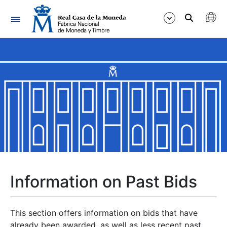
Navigation
Show/Hide
Show/Hide
Show/Hide
Show/Hide
Show/Hide
Information on Past Bids
Show/Hide
This section offers information on bids that have
already been awarded, as well as less recent past