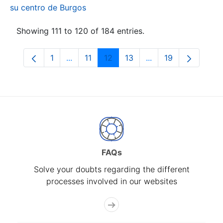
su centro de Burgos
Showing 111 to 120 of 184 entries.
1
...
11
12
13
...
19
Page
Intermediate Pages Use TAB to navigate.
Page
Page
Page
Intermediate Pages
Page
FAQs
Solve your doubts regarding the different
processes involved in our websites