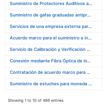
Suministro de Protectores Auditivos a medida para las personas trabajadoras de los Centros de Trabajo de Madrid y Burgos
Suministro de gafas graduadas antiproyecciones para los trabajadores de la FNMT-RCM en los centros de trabajo de Madrid y Burgos
Servicios de una empresa externa para el asesoramiento y resolución de los recursos de alzada que se presentan relacionados con procesos de selección para la FNMT-RCM
Acuerdo marco para el suministro e instalación de persianas, estores y otros complementos
Servicio de Calibración y Verificación Externa de los Equipos de Medición del Servicio de Prevención de la FNMT-RCM
Conexión mediante Fibra Óptica de los Centros de Proceso de Datos (CPDs) de las sedes de la FNMT-RCM de Burgos y Madrid
Contratación de acuerdo marco para el Suministro de Material de Electricidad para la Fábrica Nacional de Moneda y Timbre-Real Casa de la Moneda en su centro de trabajo de Burgos
Suministro de estuches para moneda de 30 €
Showing 1 to 10 of 486 entries.