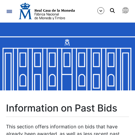
Navigation
Show/Hide
Show/Hide
Show/Hide
Show/Hide
Show/Hide
Information on Past Bids
Show/Hide
This section offers information on bids that have
already been awarded, as well as less recent past