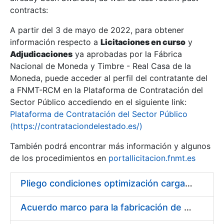
contracts:
Show/Hide
A partir del 3 de mayo de 2022, para obtener
información respecto a
Licitaciones en curso
y
Show/Hide
Adjudicaciones
ya aprobadas por la Fábrica
Show/Hide
Nacional de Moneda y Timbre - Real Casa de la
Moneda, puede acceder al perfil del contratante del
a FNMT-RCM en la Plataforma de Contratación del
Sector Público accediendo en el siguiente link:
Plataforma de Contratación del Sector Público
(https://contrataciondelestado.es/)
También podrá encontrar más información y algunos
de los procedimientos en
portallicitacion.fnmt.es
Pliego condiciones optimización cargas compras firmado
Show/Hide
Acuerdo marco para la fabricación de piezas