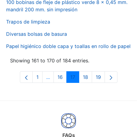
100 bobinas de fleje de plástico verde 8 x 0,45 mm.
mandril 200 mm. sin impresión
Trapos de limpieza
Diversas bolsas de basura
Papel higiénico doble capa y toallas en rollo de papel
Showing 161 to 170 of 184 entries.
1
...
16
17
18
19
Page
Intermediate Pages Use TAB to naviga
Page
Page
Page
Page
FAQs