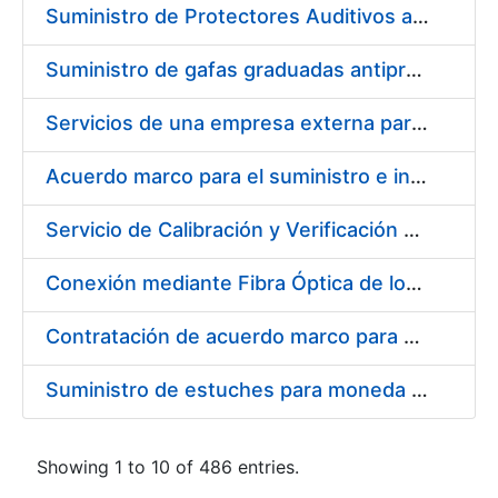
Suministro de Protectores Auditivos a medida para las personas trabajadoras de los Centros de Trabajo de Madrid y Burgos
Suministro de gafas graduadas antiproyecciones para los trabajadores de la FNMT-RCM en los centros de trabajo de Madrid y Burgos
Servicios de una empresa externa para el asesoramiento y resolución de los recursos de alzada que se presentan relacionados con procesos de selección para la FNMT-RCM
Acuerdo marco para el suministro e instalación de persianas, estores y otros complementos
Servicio de Calibración y Verificación Externa de los Equipos de Medición del Servicio de Prevención de la FNMT-RCM
Conexión mediante Fibra Óptica de los Centros de Proceso de Datos (CPDs) de las sedes de la FNMT-RCM de Burgos y Madrid
Contratación de acuerdo marco para el Suministro de Material de Electricidad para la Fábrica Nacional de Moneda y Timbre-Real Casa de la Moneda en su centro de trabajo de Burgos
Suministro de estuches para moneda de 30 €
Showing 1 to 10 of 486 entries.