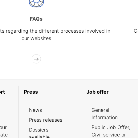
FAQs
s regarding the different processes involved in
C
our websites
rt
Press
Job offer
News
General
Information
Press releases
our
Public Job Offer,
Dossiers
cate
Civil service or
available