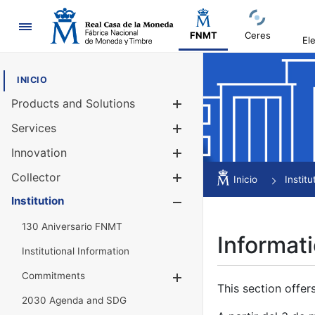
Navigation
FNMT
Ceres
El
INICIO
Products and Solutions
Show/Hide
Services
Show/Hide
Innovation
Show/Hide
Collector
Show/Hide
Inicio
Institu
Institution
Show/Hide
130 Aniversario FNMT
Informati
Institutional Information
Commitments
Show/Hide
This section offer
2030 Agenda and SDG