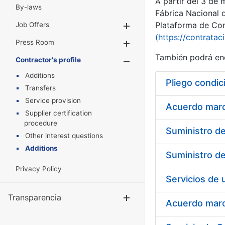
A partir del 3 de
By-laws
Fábrica Nacional 
Plataforma de Cont
Job Offers
Show/Hide
(https://contratac
Press Room
Show/Hide
También podrá enc
Contractor's profile
Show/Hide
Additions
Pliego condic
Transfers
Service provision
Acuerdo marco
Supplier certification
procedure
Other interest questions
Additions
Privacy Policy
Transparencia
Show/Hide
Acuerdo marco