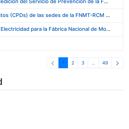
Servicio de Calibración y Verificación Externa de los Equipos de Medición del Servicio de Prevención de la FNMT-RCM
Conexión mediante Fibra Óptica de los Centros de Proceso de Datos (CPDs) de las sedes de la FNMT-RCM de Burgos y Madrid
Contratación de acuerdo marco para el Suministro de Material de Electricidad para la Fábrica Nacional de Moneda y Timbre-Real Casa de la Moneda en su centro de trabajo de Burgos
1
2
3
...
49
Page
Page
Page
Intermediate Pa
Page
d