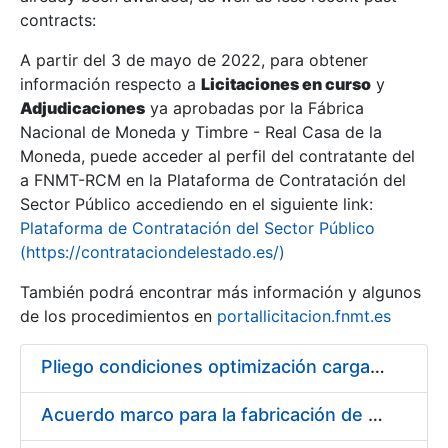
contracts:
Show/Hide
A partir del 3 de mayo de 2022, para obtener
información respecto a
Licitaciones en curso
y
Show/Hide
Adjudicaciones
ya aprobadas por la Fábrica
Show/Hide
Nacional de Moneda y Timbre - Real Casa de la
Moneda, puede acceder al perfil del contratante del
a FNMT-RCM en la Plataforma de Contratación del
Sector Público accediendo en el siguiente link:
Plataforma de Contratación del Sector Público
(https://contrataciondelestado.es/)
También podrá encontrar más información y algunos
de los procedimientos en
portallicitacion.fnmt.es
Pliego condiciones optimización cargas compras firmado
Show/Hide
Acuerdo marco para la fabricación de piezas