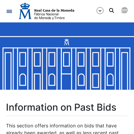
Navigation
Show/Hide
Show/Hide
Show/Hide
Show/Hide
Show/Hide
Information on Past Bids
Show/Hide
This section offers information on bids that have
already been awarded, as well as less recent past