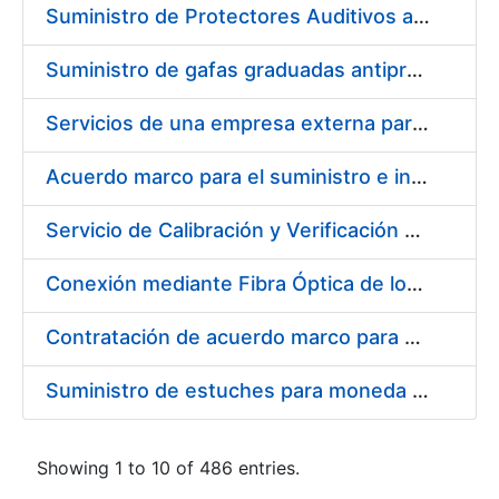
Suministro de Protectores Auditivos a medida para las personas trabajadoras de los Centros de Trabajo de Madrid y Burgos
Suministro de gafas graduadas antiproyecciones para los trabajadores de la FNMT-RCM en los centros de trabajo de Madrid y Burgos
Servicios de una empresa externa para el asesoramiento y resolución de los recursos de alzada que se presentan relacionados con procesos de selección para la FNMT-RCM
Acuerdo marco para el suministro e instalación de persianas, estores y otros complementos
Servicio de Calibración y Verificación Externa de los Equipos de Medición del Servicio de Prevención de la FNMT-RCM
Conexión mediante Fibra Óptica de los Centros de Proceso de Datos (CPDs) de las sedes de la FNMT-RCM de Burgos y Madrid
Contratación de acuerdo marco para el Suministro de Material de Electricidad para la Fábrica Nacional de Moneda y Timbre-Real Casa de la Moneda en su centro de trabajo de Burgos
Suministro de estuches para moneda de 30 €
Showing 1 to 10 of 486 entries.