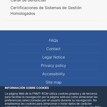
Canal de denuncias
Certificaciones de Sistemas de Gestión
Homologados
FAQs
Contact
Legal Notice
Privacy policy
Accessibility
Site map
INFORMACIÓN SOBRE COOKIES
La página Web de la FNMT-RCM utiliza cookies propias y de terceros
LinkedIn
Facebook
WhatsApp
para facilitar la navegación por la página web así como almacenar las
preferencias seleccionadas por el usuario durante su navegación. No
empleamos las cookies para almacenar o tratar datos de carácter
personal. Si continúa navegando, consideramos que acepta su uso
.
Más