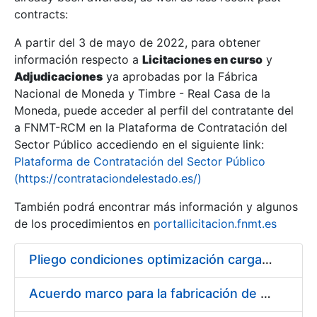
contracts:
Show/Hide
A partir del 3 de mayo de 2022, para obtener
información respecto a
Licitaciones en curso
y
Show/Hide
Adjudicaciones
ya aprobadas por la Fábrica
Show/Hide
Nacional de Moneda y Timbre - Real Casa de la
Moneda, puede acceder al perfil del contratante del
a FNMT-RCM en la Plataforma de Contratación del
Sector Público accediendo en el siguiente link:
Plataforma de Contratación del Sector Público
(https://contrataciondelestado.es/)
También podrá encontrar más información y algunos
de los procedimientos en
portallicitacion.fnmt.es
Pliego condiciones optimización cargas compras firmado
Show/Hide
Acuerdo marco para la fabricación de piezas