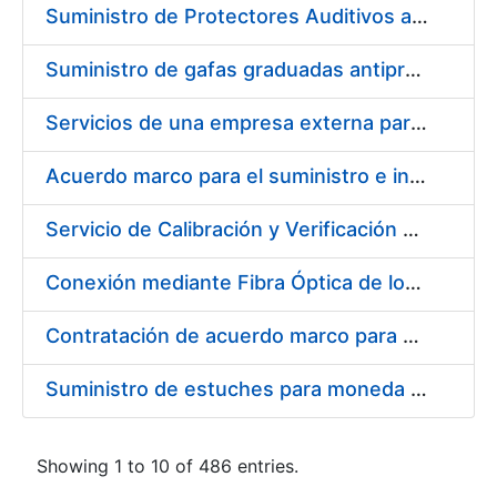
Suministro de Protectores Auditivos a medida para las personas trabajadoras de los Centros de Trabajo de Madrid y Burgos
Suministro de gafas graduadas antiproyecciones para los trabajadores de la FNMT-RCM en los centros de trabajo de Madrid y Burgos
Servicios de una empresa externa para el asesoramiento y resolución de los recursos de alzada que se presentan relacionados con procesos de selección para la FNMT-RCM
Acuerdo marco para el suministro e instalación de persianas, estores y otros complementos
Servicio de Calibración y Verificación Externa de los Equipos de Medición del Servicio de Prevención de la FNMT-RCM
Conexión mediante Fibra Óptica de los Centros de Proceso de Datos (CPDs) de las sedes de la FNMT-RCM de Burgos y Madrid
Contratación de acuerdo marco para el Suministro de Material de Electricidad para la Fábrica Nacional de Moneda y Timbre-Real Casa de la Moneda en su centro de trabajo de Burgos
Suministro de estuches para moneda de 30 €
Showing 1 to 10 of 486 entries.