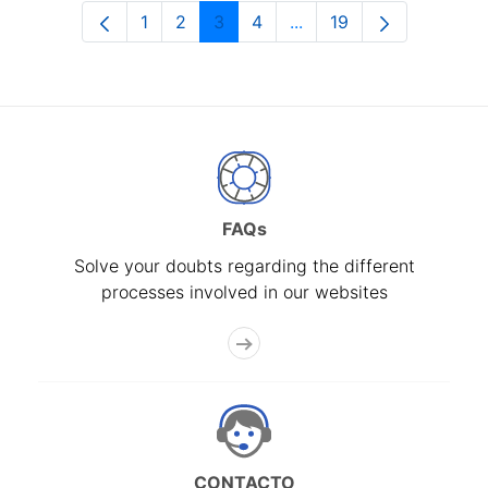
1
2
3
4
...
19
Page
Page
Page
Page
Intermediate Pages Use
Page
FAQs
Solve your doubts regarding the different
processes involved in our websites
CONTACTO