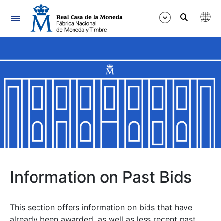
Navigation
Show/Hide
Show/Hide
Show/Hide
Show/Hide
Show/Hide
Information on Past Bids
Show/Hide
This section offers information on bids that have
already been awarded, as well as less recent past