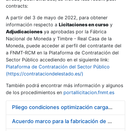
contracts:
Show/Hide
A partir del 3 de mayo de 2022, para obtener
información respecto a
Licitaciones en curso
y
Show/Hide
Adjudicaciones
ya aprobadas por la Fábrica
Show/Hide
Nacional de Moneda y Timbre - Real Casa de la
Moneda, puede acceder al perfil del contratante del
a FNMT-RCM en la Plataforma de Contratación del
Sector Público accediendo en el siguiente link:
Plataforma de Contratación del Sector Público
(https://contrataciondelestado.es/)
También podrá encontrar más información y algunos
de los procedimientos en
portallicitacion.fnmt.es
Pliego condiciones optimización cargas compras firmado
Show/Hide
Acuerdo marco para la fabricación de piezas