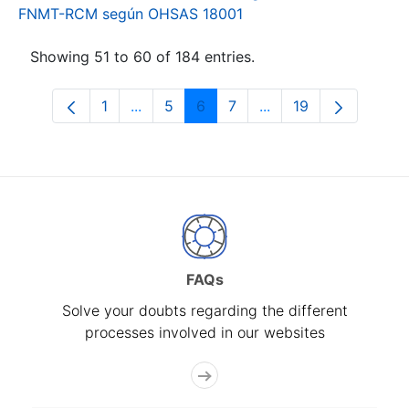
FNMT-RCM según OHSAS 18001
Showing 51 to 60 of 184 entries.
1
...
5
6
7
...
19
Page
Intermediate Pages Use TAB to navigat
Page
Page
Page
Intermediate Pages U
Page
FAQs
Solve your doubts regarding the different
processes involved in our websites