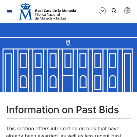
Navigation
Show/Hide
Show/Hide
Show/Hide
Show/Hide
Show/Hide
Information on Past Bids
Show/Hide
This section offers information on bids that have
already been awarded, as well as less recent past