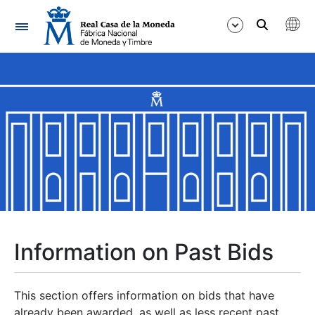
Navigation
Show/Hide
Show/Hide
Show/Hide
Show/Hide
Show/Hide
Information on Past Bids
Show/Hide
This section offers information on bids that have
already been awarded, as well as less recent past