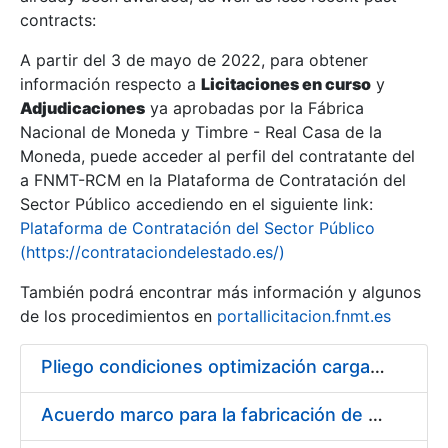
contracts:
Show/Hide
A partir del 3 de mayo de 2022, para obtener
información respecto a
Licitaciones en curso
y
Show/Hide
Adjudicaciones
ya aprobadas por la Fábrica
Show/Hide
Nacional de Moneda y Timbre - Real Casa de la
Moneda, puede acceder al perfil del contratante del
a FNMT-RCM en la Plataforma de Contratación del
Sector Público accediendo en el siguiente link:
Plataforma de Contratación del Sector Público
(https://contrataciondelestado.es/)
También podrá encontrar más información y algunos
de los procedimientos en
portallicitacion.fnmt.es
Pliego condiciones optimización cargas compras firmado
Show/Hide
Acuerdo marco para la fabricación de piezas