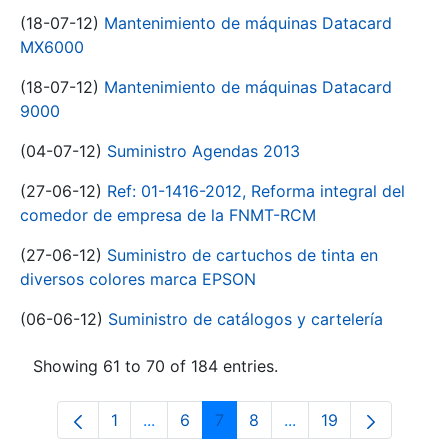
(18-07-12)
Mantenimiento de máquinas Datacard
MX6000
(18-07-12)
Mantenimiento de máquinas Datacard
9000
(04-07-12)
Suministro Agendas 2013
(27-06-12)
Ref: 01-1416-2012, Reforma integral del
comedor de empresa de la FNMT-RCM
(27-06-12)
Suministro de cartuchos de tinta en
diversos colores marca EPSON
(06-06-12)
Suministro de catálogos y cartelería
Showing 61 to 70 of 184 entries.
1
...
6
7
8
...
19
Page
Intermediate Pages Use TAB to navigat
Page
Page
Page
Intermediate Pages U
Page