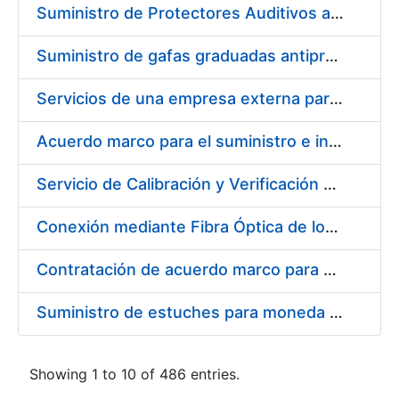
Suministro de Protectores Auditivos a medida para las personas trabajadoras de los Centros de Trabajo de Madrid y Burgos
Suministro de gafas graduadas antiproyecciones para los trabajadores de la FNMT-RCM en los centros de trabajo de Madrid y Burgos
Servicios de una empresa externa para el asesoramiento y resolución de los recursos de alzada que se presentan relacionados con procesos de selección para la FNMT-RCM
Acuerdo marco para el suministro e instalación de persianas, estores y otros complementos
Servicio de Calibración y Verificación Externa de los Equipos de Medición del Servicio de Prevención de la FNMT-RCM
Conexión mediante Fibra Óptica de los Centros de Proceso de Datos (CPDs) de las sedes de la FNMT-RCM de Burgos y Madrid
Contratación de acuerdo marco para el Suministro de Material de Electricidad para la Fábrica Nacional de Moneda y Timbre-Real Casa de la Moneda en su centro de trabajo de Burgos
Suministro de estuches para moneda de 30 €
Showing 1 to 10 of 486 entries.