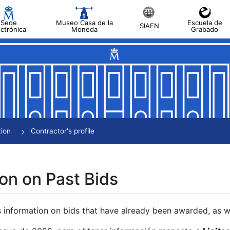
Sede
Museo Casa de la
Escuela de
SIAEN
ectrónica
Moneda
Grabado
tion
Contractor's profile
on on Past Bids
s information on bids that have already been awarded, as we