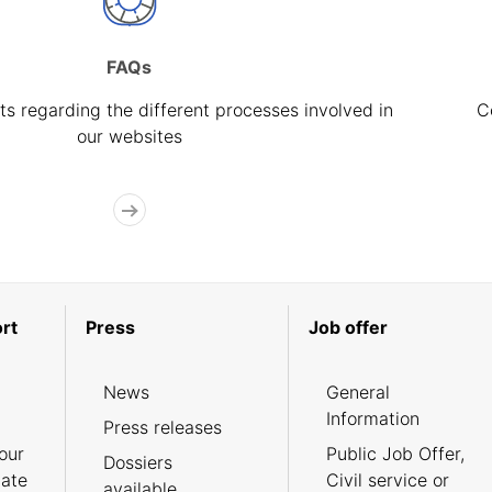
FAQs
s regarding the different processes involved in
C
our websites
rt
Press
Job offer
News
General
Information
Press releases
our
Public Job Offer,
Dossiers
cate
Civil service or
available