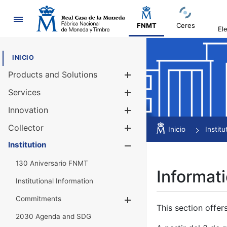
Navigation
FNMT
Ceres
El
INICIO
Products and Solutions
Show/Hide
Services
Show/Hide
Innovation
Show/Hide
Collector
Show/Hide
Inicio
Institu
Institution
Show/Hide
130 Aniversario FNMT
Informati
Institutional Information
Commitments
Show/Hide
This section offer
2030 Agenda and SDG