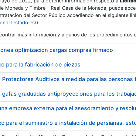
 mayo de 2022, para obtener información respecto a
Licita
de Moneda y Timbre - Real Casa de la Moneda, puede acced
ratación del Sector Público accediendo en el siguiente lin
iondelestado.es/)
ontrar más información y algunos de los procedimientos 
iones optimización cargas compras firmado
 para la fabricación de piezas
 para el suministro e instalación de persianas, es