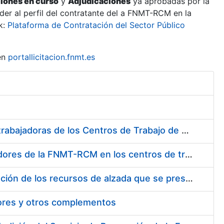
ciones en curso
y
Adjudicaciones
ya aprobadas por la
er al perfil del contratante del a FNMT-RCM en la
k:
Plataforma de Contratación del Sector Público
en
portallicitacion.fnmt.es
Suministro de Protectores Auditivos a medida para las personas trabajadoras de los Centros de Trabajo de Madrid y Burgos
Suministro de gafas graduadas antiproyecciones para los trabajadores de la FNMT-RCM en los centros de trabajo de Madrid y Burgos
Servicios de una empresa externa para el asesoramiento y resolución de los recursos de alzada que se presentan relacionados con procesos de selección para la FNMT-RCM
tores y otros complementos