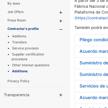
A partir del 3 de
By-laws
Fábrica Nacional 
Plataforma de Cont
Job Offers
Show/Hide
(https://contratac
Press Room
Show/Hide
También podrá enc
Contractor's profile
Show/Hide
Additions
Pliego condic
Transfers
Service provision
Acuerdo marco
Supplier certification
procedure
Other interest questions
Additions
Privacy Policy
Transparencia
Show/Hide
Acuerdo marco