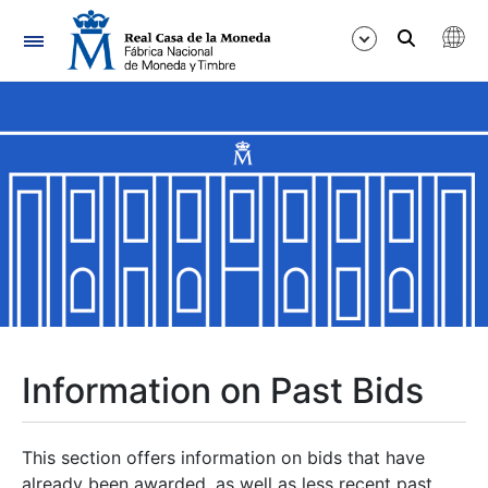
Navigation
Show/Hide
Show/Hide
Show/Hide
Show/Hide
Show/Hide
Information on Past Bids
Show/Hide
This section offers information on bids that have
already been awarded, as well as less recent past