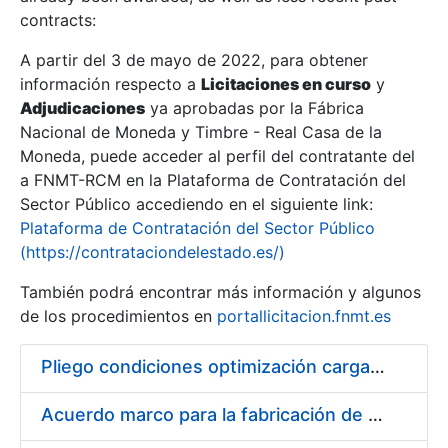
contracts:
Show/Hide
A partir del 3 de mayo de 2022, para obtener
información respecto a
Licitaciones en curso
y
Show/Hide
Adjudicaciones
ya aprobadas por la Fábrica
Show/Hide
Nacional de Moneda y Timbre - Real Casa de la
Moneda, puede acceder al perfil del contratante del
a FNMT-RCM en la Plataforma de Contratación del
Sector Público accediendo en el siguiente link:
Plataforma de Contratación del Sector Público
(https://contrataciondelestado.es/)
También podrá encontrar más información y algunos
de los procedimientos en
portallicitacion.fnmt.es
Pliego condiciones optimización cargas compras firmado
Show/Hide
Acuerdo marco para la fabricación de piezas