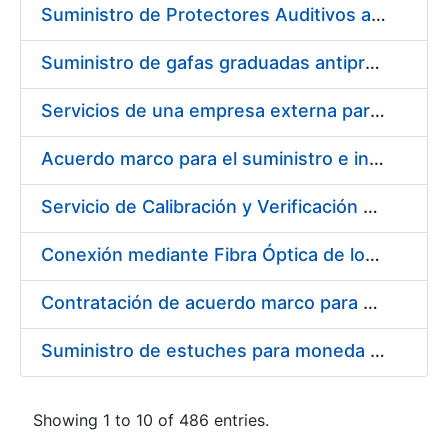
Suministro de Protectores Auditivos a medida para las personas trabajadoras de los Centros de Trabajo de Madrid y Burgos
Suministro de gafas graduadas antiproyecciones para los trabajadores de la FNMT-RCM en los centros de trabajo de Madrid y Burgos
Servicios de una empresa externa para el asesoramiento y resolución de los recursos de alzada que se presentan relacionados con procesos de selección para la FNMT-RCM
Acuerdo marco para el suministro e instalación de persianas, estores y otros complementos
Servicio de Calibración y Verificación Externa de los Equipos de Medición del Servicio de Prevención de la FNMT-RCM
Conexión mediante Fibra Óptica de los Centros de Proceso de Datos (CPDs) de las sedes de la FNMT-RCM de Burgos y Madrid
Contratación de acuerdo marco para el Suministro de Material de Electricidad para la Fábrica Nacional de Moneda y Timbre-Real Casa de la Moneda en su centro de trabajo de Burgos
Suministro de estuches para moneda de 30 €
Showing 1 to 10 of 486 entries.