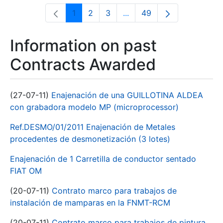
1
2
3
...
49
Page
Page
Page
Intermediate Pages Use T
Page
Information on past
Contracts Awarded
(27-07-11)
Enajenación de una GUILLOTINA ALDEA
con grabadora modelo MP (microprocessor)
Ref.DESMO/01/2011 Enajenación de Metales
procedentes de desmonetización (3 lotes)
Enajenación de 1 Carretilla de conductor sentado
FIAT OM
(20-07-11)
Contrato marco para trabajos de
instalación de mamparas en la FNMT-RCM
(20-07-11)
Contrato marco para trabajos de pintura