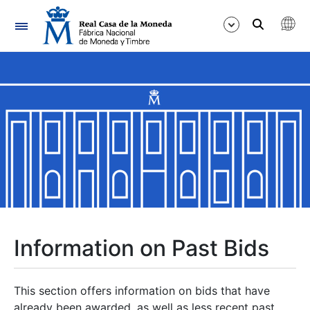
Navigation
Show/Hide
Show/Hide
Show/Hide
Show/Hide
Show/Hide
Information on Past Bids
Show/Hide
This section offers information on bids that have
already been awarded, as well as less recent past