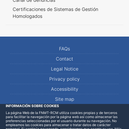
Canal de denuncias
Certificaciones de Sistemas de Gestión
Homologados
FAQs
Contact
Legal Notice
Privacy policy
Accessibility
Site map
INFORMACIÓN SOBRE COOKIES
La página Web de la FNMT-RCM utiliza cookies propias y de terceros
LinkedIn
Facebook
WhatsApp
para facilitar la navegación por la página web así como almacenar las
preferencias seleccionadas por el usuario durante su navegación. No
empleamos las cookies para almacenar o tratar datos de carácter
personal. Si continúa navegando, consideramos que acepta su uso
.
Más