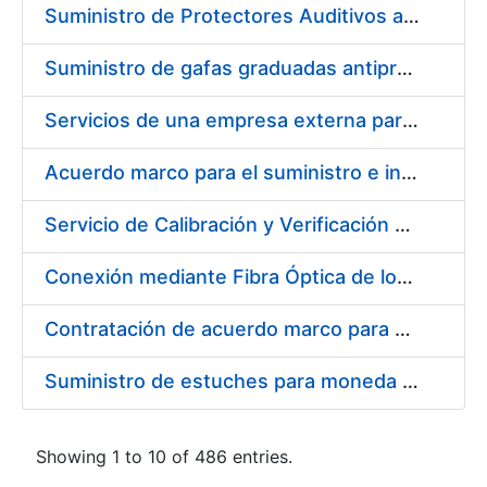
Suministro de Protectores Auditivos a medida para las personas trabajadoras de los Centros de Trabajo de Madrid y Burgos
Suministro de gafas graduadas antiproyecciones para los trabajadores de la FNMT-RCM en los centros de trabajo de Madrid y Burgos
Servicios de una empresa externa para el asesoramiento y resolución de los recursos de alzada que se presentan relacionados con procesos de selección para la FNMT-RCM
Acuerdo marco para el suministro e instalación de persianas, estores y otros complementos
Servicio de Calibración y Verificación Externa de los Equipos de Medición del Servicio de Prevención de la FNMT-RCM
Conexión mediante Fibra Óptica de los Centros de Proceso de Datos (CPDs) de las sedes de la FNMT-RCM de Burgos y Madrid
Contratación de acuerdo marco para el Suministro de Material de Electricidad para la Fábrica Nacional de Moneda y Timbre-Real Casa de la Moneda en su centro de trabajo de Burgos
Suministro de estuches para moneda de 30 €
Showing 1 to 10 of 486 entries.