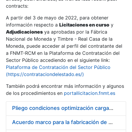
contracts:
Show/Hide
A partir del 3 de mayo de 2022, para obtener
información respecto a
Licitaciones en curso
y
Show/Hide
Adjudicaciones
ya aprobadas por la Fábrica
Show/Hide
Nacional de Moneda y Timbre - Real Casa de la
Moneda, puede acceder al perfil del contratante del
a FNMT-RCM en la Plataforma de Contratación del
Sector Público accediendo en el siguiente link:
Plataforma de Contratación del Sector Público
(https://contrataciondelestado.es/)
También podrá encontrar más información y algunos
de los procedimientos en
portallicitacion.fnmt.es
Pliego condiciones optimización cargas compras firmado
Show/Hide
Acuerdo marco para la fabricación de piezas