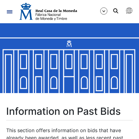
Navigation
Show/Hide
Show/Hide
Show/Hide
Show/Hide
Show/Hide
Information on Past Bids
Show/Hide
This section offers information on bids that have
already been awarded, as well as less recent past