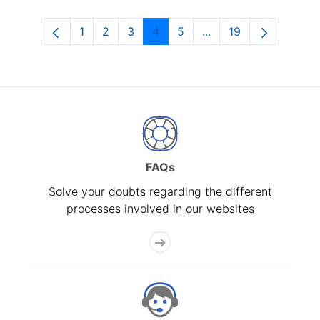
1
2
3
4
5
...
19
Page
Page
Page
Page
Page
Intermediate Pages U
Page
FAQs
Solve your doubts regarding the different
processes involved in our websites