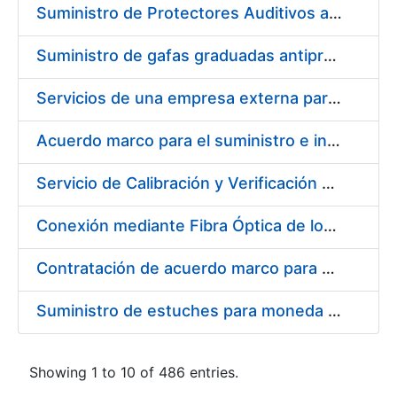
Suministro de Protectores Auditivos a medida para las personas trabajadoras de los Centros de Trabajo de Madrid y Burgos
Suministro de gafas graduadas antiproyecciones para los trabajadores de la FNMT-RCM en los centros de trabajo de Madrid y Burgos
Servicios de una empresa externa para el asesoramiento y resolución de los recursos de alzada que se presentan relacionados con procesos de selección para la FNMT-RCM
Acuerdo marco para el suministro e instalación de persianas, estores y otros complementos
Servicio de Calibración y Verificación Externa de los Equipos de Medición del Servicio de Prevención de la FNMT-RCM
Conexión mediante Fibra Óptica de los Centros de Proceso de Datos (CPDs) de las sedes de la FNMT-RCM de Burgos y Madrid
Contratación de acuerdo marco para el Suministro de Material de Electricidad para la Fábrica Nacional de Moneda y Timbre-Real Casa de la Moneda en su centro de trabajo de Burgos
Suministro de estuches para moneda de 30 €
Showing 1 to 10 of 486 entries.