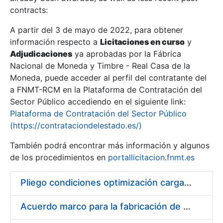
contracts:
Show/Hide
A partir del 3 de mayo de 2022, para obtener
información respecto a
Licitaciones en curso
y
Show/Hide
Adjudicaciones
ya aprobadas por la Fábrica
Show/Hide
Nacional de Moneda y Timbre - Real Casa de la
Moneda, puede acceder al perfil del contratante del
a FNMT-RCM en la Plataforma de Contratación del
Sector Público accediendo en el siguiente link:
Plataforma de Contratación del Sector Público
(https://contrataciondelestado.es/)
También podrá encontrar más información y algunos
de los procedimientos en
portallicitacion.fnmt.es
Pliego condiciones optimización cargas compras firmado
Show/Hide
Acuerdo marco para la fabricación de piezas