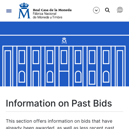
Navigation
Show/Hide
Show/Hide
Show/Hide
Show/Hide
Show/Hide
Information on Past Bids
Show/Hide
This section offers information on bids that have
already been awarded, as well as less recent past