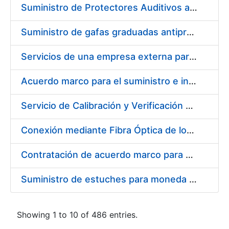
Suministro de Protectores Auditivos a medida para las personas trabajadoras de los Centros de Trabajo de Madrid y Burgos
Suministro de gafas graduadas antiproyecciones para los trabajadores de la FNMT-RCM en los centros de trabajo de Madrid y Burgos
Servicios de una empresa externa para el asesoramiento y resolución de los recursos de alzada que se presentan relacionados con procesos de selección para la FNMT-RCM
Acuerdo marco para el suministro e instalación de persianas, estores y otros complementos
Servicio de Calibración y Verificación Externa de los Equipos de Medición del Servicio de Prevención de la FNMT-RCM
Conexión mediante Fibra Óptica de los Centros de Proceso de Datos (CPDs) de las sedes de la FNMT-RCM de Burgos y Madrid
Contratación de acuerdo marco para el Suministro de Material de Electricidad para la Fábrica Nacional de Moneda y Timbre-Real Casa de la Moneda en su centro de trabajo de Burgos
Suministro de estuches para moneda de 30 €
Showing 1 to 10 of 486 entries.