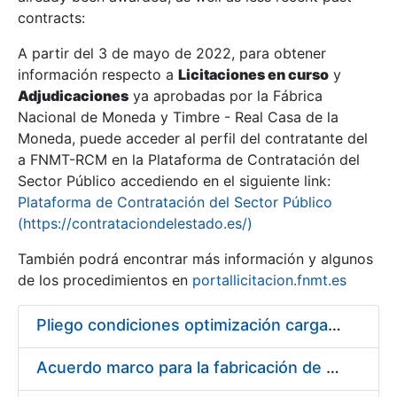
contracts:
Show/Hide
A partir del 3 de mayo de 2022, para obtener
información respecto a
Licitaciones en curso
y
Show/Hide
Adjudicaciones
ya aprobadas por la Fábrica
Show/Hide
Nacional de Moneda y Timbre - Real Casa de la
Moneda, puede acceder al perfil del contratante del
a FNMT-RCM en la Plataforma de Contratación del
Sector Público accediendo en el siguiente link:
Plataforma de Contratación del Sector Público
(https://contrataciondelestado.es/)
También podrá encontrar más información y algunos
de los procedimientos en
portallicitacion.fnmt.es
Pliego condiciones optimización cargas compras firmado
Show/Hide
Acuerdo marco para la fabricación de piezas