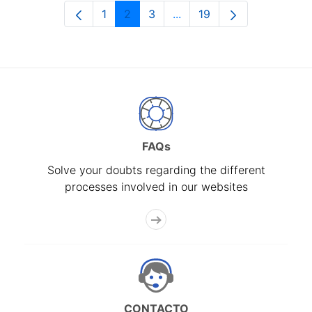
1
2
3
...
19
Page
Page
Page
Intermediate Pages Use T
Page
FAQs
Solve your doubts regarding the different
processes involved in our websites
CONTACTO