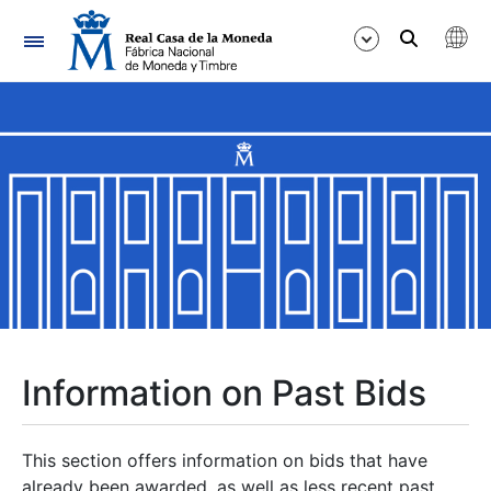
Navigation
Show/Hide
Show/Hide
Show/Hide
Show/Hide
Show/Hide
Information on Past Bids
Show/Hide
This section offers information on bids that have
already been awarded, as well as less recent past