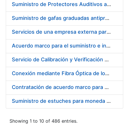
Suministro de Protectores Auditivos a medida para las personas trabajadoras de los Centros de Trabajo de Madrid y Burgos
Suministro de gafas graduadas antiproyecciones para los trabajadores de la FNMT-RCM en los centros de trabajo de Madrid y Burgos
Servicios de una empresa externa para el asesoramiento y resolución de los recursos de alzada que se presentan relacionados con procesos de selección para la FNMT-RCM
Acuerdo marco para el suministro e instalación de persianas, estores y otros complementos
Servicio de Calibración y Verificación Externa de los Equipos de Medición del Servicio de Prevención de la FNMT-RCM
Conexión mediante Fibra Óptica de los Centros de Proceso de Datos (CPDs) de las sedes de la FNMT-RCM de Burgos y Madrid
Contratación de acuerdo marco para el Suministro de Material de Electricidad para la Fábrica Nacional de Moneda y Timbre-Real Casa de la Moneda en su centro de trabajo de Burgos
Suministro de estuches para moneda de 30 €
Showing 1 to 10 of 486 entries.