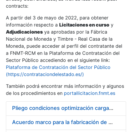
contracts:
Show/Hide
A partir del 3 de mayo de 2022, para obtener
información respecto a
Licitaciones en curso
y
Show/Hide
Adjudicaciones
ya aprobadas por la Fábrica
Show/Hide
Nacional de Moneda y Timbre - Real Casa de la
Moneda, puede acceder al perfil del contratante del
a FNMT-RCM en la Plataforma de Contratación del
Sector Público accediendo en el siguiente link:
Plataforma de Contratación del Sector Público
(https://contrataciondelestado.es/)
También podrá encontrar más información y algunos
de los procedimientos en
portallicitacion.fnmt.es
Pliego condiciones optimización cargas compras firmado
Show/Hide
Acuerdo marco para la fabricación de piezas