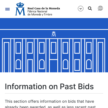
Navigation
Show/Hide
Show/Hide
Show/Hide
Show/Hide
Show/Hide
Information on Past Bids
Show/Hide
This section offers information on bids that have
already been awarded, as well as less recent past