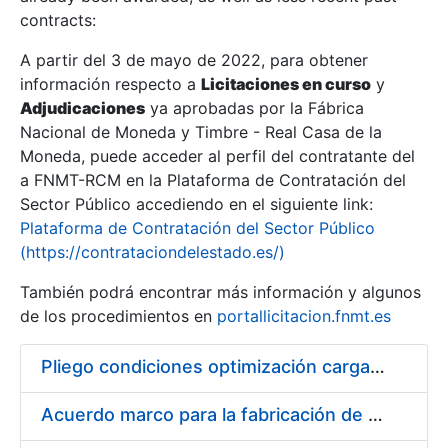
contracts:
Show/Hide
A partir del 3 de mayo de 2022, para obtener
información respecto a
Licitaciones en curso
y
Show/Hide
Adjudicaciones
ya aprobadas por la Fábrica
Show/Hide
Nacional de Moneda y Timbre - Real Casa de la
Moneda, puede acceder al perfil del contratante del
a FNMT-RCM en la Plataforma de Contratación del
Sector Público accediendo en el siguiente link:
Plataforma de Contratación del Sector Público
(https://contrataciondelestado.es/)
También podrá encontrar más información y algunos
de los procedimientos en
portallicitacion.fnmt.es
Pliego condiciones optimización cargas compras firmado
Show/Hide
Acuerdo marco para la fabricación de piezas