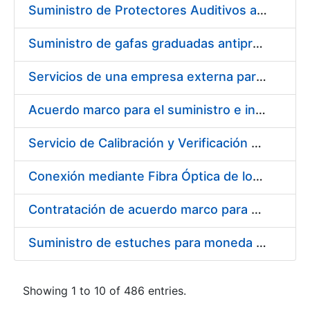
Suministro de Protectores Auditivos a medida para las personas trabajadoras de los Centros de Trabajo de Madrid y Burgos
Suministro de gafas graduadas antiproyecciones para los trabajadores de la FNMT-RCM en los centros de trabajo de Madrid y Burgos
Servicios de una empresa externa para el asesoramiento y resolución de los recursos de alzada que se presentan relacionados con procesos de selección para la FNMT-RCM
Acuerdo marco para el suministro e instalación de persianas, estores y otros complementos
Servicio de Calibración y Verificación Externa de los Equipos de Medición del Servicio de Prevención de la FNMT-RCM
Conexión mediante Fibra Óptica de los Centros de Proceso de Datos (CPDs) de las sedes de la FNMT-RCM de Burgos y Madrid
Contratación de acuerdo marco para el Suministro de Material de Electricidad para la Fábrica Nacional de Moneda y Timbre-Real Casa de la Moneda en su centro de trabajo de Burgos
Suministro de estuches para moneda de 30 €
Showing 1 to 10 of 486 entries.