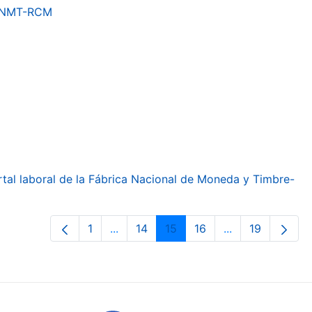
a FNMT-RCM
ortal laboral de la Fábrica Nacional de Moneda y Timbre-
1
...
14
15
16
...
19
Page
Intermediate Pages Use TAB to navig
Page
Page
Page
Intermediate Pa
Page