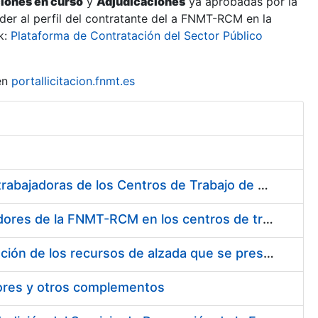
ciones en curso
y
Adjudicaciones
ya aprobadas por la
er al perfil del contratante del a FNMT-RCM en la
k:
Plataforma de Contratación del Sector Público
en
portallicitacion.fnmt.es
Suministro de Protectores Auditivos a medida para las personas trabajadoras de los Centros de Trabajo de Madrid y Burgos
Suministro de gafas graduadas antiproyecciones para los trabajadores de la FNMT-RCM en los centros de trabajo de Madrid y Burgos
Servicios de una empresa externa para el asesoramiento y resolución de los recursos de alzada que se presentan relacionados con procesos de selección para la FNMT-RCM
tores y otros complementos