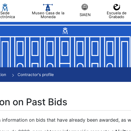
Sede
Museo Casa de la
Escuela de
SIAEN
ectrónica
Moneda
Grabado
tion
Contractor's profile
on on Past Bids
s information on bids that have already been awarded, as we