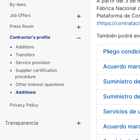
A partir del 3 de
By-laws
Fábrica Nacional 
Plataforma de Cont
Job Offers
Show/Hide
(https://contratac
Press Room
Show/Hide
También podrá enc
Contractor's profile
Show/Hide
Additions
Pliego condic
Transfers
Service provision
Acuerdo marco
Supplier certification
procedure
Other interest questions
Additions
Privacy Policy
Transparencia
Show/Hide
Acuerdo marco