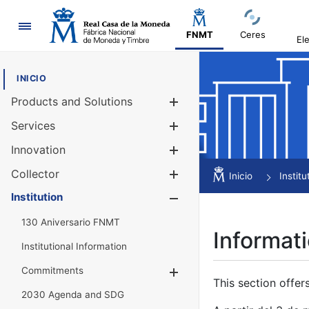
Navigation
FNMT
Ceres
El
INICIO
Products and Solutions
Show/Hide
Services
Show/Hide
Innovation
Show/Hide
Collector
Show/Hide
Inicio
Institu
Institution
Show/Hide
130 Aniversario FNMT
Informati
Institutional Information
Commitments
Show/Hide
This section offer
2030 Agenda and SDG