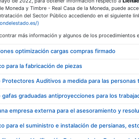
 mayo de 2022, para obtener información respecto a
Licita
de Moneda y Timbre - Real Casa de la Moneda, puede acced
ratación del Sector Público accediendo en el siguiente lin
iondelestado.es/)
ontrar más información y algunos de los procedimientos 
iones optimización cargas compras firmado
 para la fabricación de piezas
 para el suministro e instalación de persianas, es