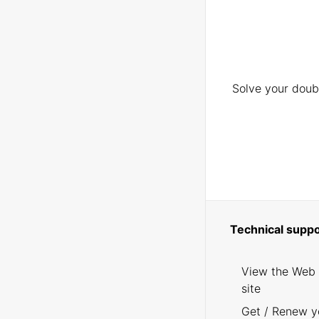
Solve your doubt
Technical suppo
View the Web
site
Get / Renew y