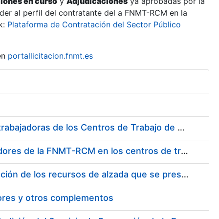
ciones en curso
y
Adjudicaciones
ya aprobadas por la
er al perfil del contratante del a FNMT-RCM en la
k:
Plataforma de Contratación del Sector Público
en
portallicitacion.fnmt.es
Suministro de Protectores Auditivos a medida para las personas trabajadoras de los Centros de Trabajo de Madrid y Burgos
Suministro de gafas graduadas antiproyecciones para los trabajadores de la FNMT-RCM en los centros de trabajo de Madrid y Burgos
Servicios de una empresa externa para el asesoramiento y resolución de los recursos de alzada que se presentan relacionados con procesos de selección para la FNMT-RCM
tores y otros complementos