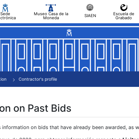
Sede
Museo Casa de la
Escuela de
SIAEN
ectrónica
Moneda
Grabado
tion
Contractor's profile
on on Past Bids
s information on bids that have already been awarded, as we