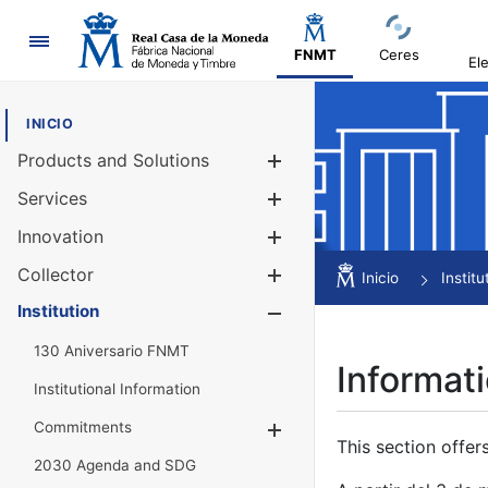
Navigation
FNMT
Ceres
El
INICIO
Products and Solutions
Show/Hide
Services
Show/Hide
Innovation
Show/Hide
Collector
Show/Hide
Inicio
Institu
Institution
Show/Hide
130 Aniversario FNMT
Informati
Institutional Information
Commitments
Show/Hide
This section offer
2030 Agenda and SDG