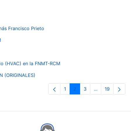
más Francisco Prieto
M
nado (HVAC) en la FNMT-RCM
ON (ORIGINALES)
1
2
3
...
19
Page
Page
Page
Intermediate Pa
Page