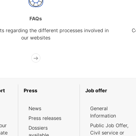
FAQs
s regarding the different processes involved in
C
our websites
rt
Press
Job offer
News
General
Information
Press releases
our
Public Job Offer,
Dossiers
cate
Civil service or
available