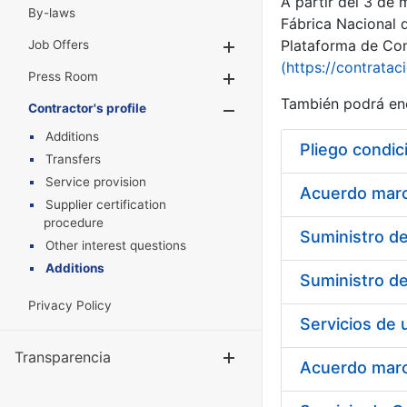
A partir del 3 de
By-laws
Fábrica Nacional 
Plataforma de Cont
Job Offers
Show/Hide
(https://contratac
Press Room
Show/Hide
También podrá enc
Contractor's profile
Show/Hide
Additions
Pliego condic
Transfers
Service provision
Acuerdo marco
Supplier certification
procedure
Other interest questions
Additions
Privacy Policy
Transparencia
Show/Hide
Acuerdo marco