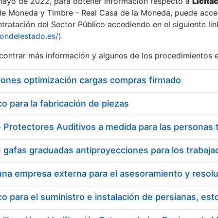
 mayo de 2022, para obtener información respecto a
Licita
de Moneda y Timbre - Real Casa de la Moneda, puede acced
ratación del Sector Público accediendo en el siguiente lin
iondelestado.es/)
ontrar más información y algunos de los procedimientos 
iones optimización cargas compras firmado
 para la fabricación de piezas
 para el suministro e instalación de persianas, es