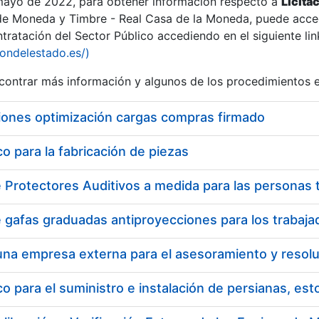
 mayo de 2022, para obtener información respecto a
Licita
de Moneda y Timbre - Real Casa de la Moneda, puede acced
ratación del Sector Público accediendo en el siguiente lin
iondelestado.es/)
ontrar más información y algunos de los procedimientos 
iones optimización cargas compras firmado
 para la fabricación de piezas
 para el suministro e instalación de persianas, es