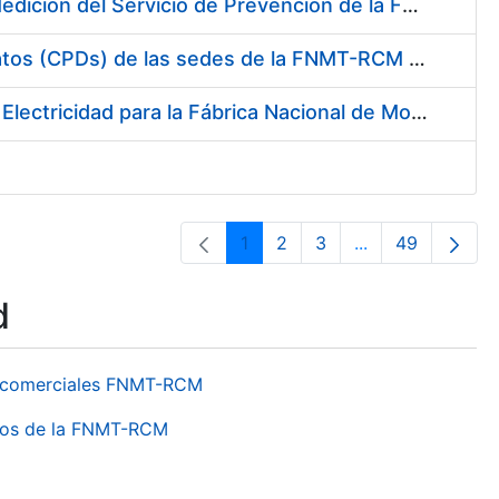
Servicio de Calibración y Verificación Externa de los Equipos de Medición del Servicio de Prevención de la FNMT-RCM
Conexión mediante Fibra Óptica de los Centros de Proceso de Datos (CPDs) de las sedes de la FNMT-RCM de Burgos y Madrid
Contratación de acuerdo marco para el Suministro de Material de Electricidad para la Fábrica Nacional de Moneda y Timbre-Real Casa de la Moneda en su centro de trabajo de Burgos
1
2
3
...
49
Page
Page
Page
Intermediate Pa
Page
d
os comerciales FNMT-RCM
ntros de la FNMT-RCM