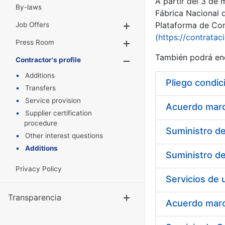
A partir del 3 de
By-laws
Fábrica Nacional 
Plataforma de Cont
Job Offers
Show/Hide
(https://contratac
Press Room
Show/Hide
También podrá enc
Contractor's profile
Show/Hide
Additions
Pliego condic
Transfers
Service provision
Acuerdo marco
Supplier certification
procedure
Other interest questions
Additions
Privacy Policy
Transparencia
Show/Hide
Acuerdo marco