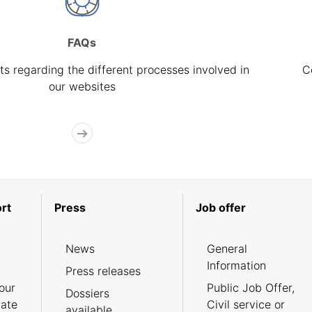
FAQs
s regarding the different processes involved in
C
our websites
rt
Press
Job offer
News
General
Information
Press releases
our
Public Job Offer,
Dossiers
cate
Civil service or
available