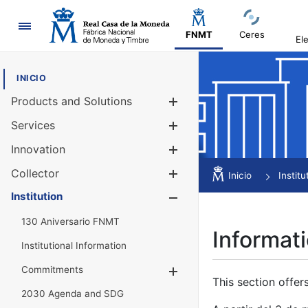
Navigation
FNMT
Ceres
El
INICIO
Products and Solutions
Show/Hide
Services
Show/Hide
Innovation
Show/Hide
Collector
Show/Hide
Inicio
Institu
Institution
Show/Hide
130 Aniversario FNMT
Informati
Institutional Information
Commitments
Show/Hide
This section offer
2030 Agenda and SDG