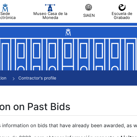
Sede
Museo Casa de la
Escuela de
SIAEN
ectrónica
Moneda
Grabado
tion
Contractor's profile
on on Past Bids
s information on bids that have already been awarded, as we