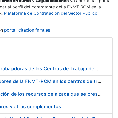
ciones en curso
y
Adjudicaciones
ya aprobadas por la
er al perfil del contratante del a FNMT-RCM en la
k:
Plataforma de Contratación del Sector Público
en
portallicitacion.fnmt.es
Suministro de Protectores Auditivos a medida para las personas trabajadoras de los Centros de Trabajo de Madrid y Burgos
Suministro de gafas graduadas antiproyecciones para los trabajadores de la FNMT-RCM en los centros de trabajo de Madrid y Burgos
Servicios de una empresa externa para el asesoramiento y resolución de los recursos de alzada que se presentan relacionados con procesos de selección para la FNMT-RCM
tores y otros complementos