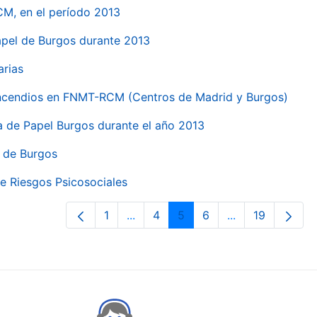
CM, en el período 2013
papel de Burgos durante 2013
arias
 incendios en FNMT-RCM (Centros de Madrid y Burgos)
ca de Papel Burgos durante el año 2013
l de Burgos
e Riesgos Psicosociales
1
...
4
5
6
...
19
Page
Intermediate Pages Use TAB to nav
Page
Page
Page
Intermediate Pa
Page