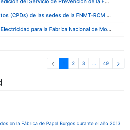
Servicio de Calibración y Verificación Externa de los Equipos de Medición del Servicio de Prevención de la FNMT-RCM
Conexión mediante Fibra Óptica de los Centros de Proceso de Datos (CPDs) de las sedes de la FNMT-RCM de Burgos y Madrid
Contratación de acuerdo marco para el Suministro de Material de Electricidad para la Fábrica Nacional de Moneda y Timbre-Real Casa de la Moneda en su centro de trabajo de Burgos
1
2
3
...
49
Page
Page
Page
Intermediate Pa
Page
d
dos en la Fábrica de Papel Burgos durante el año 2013