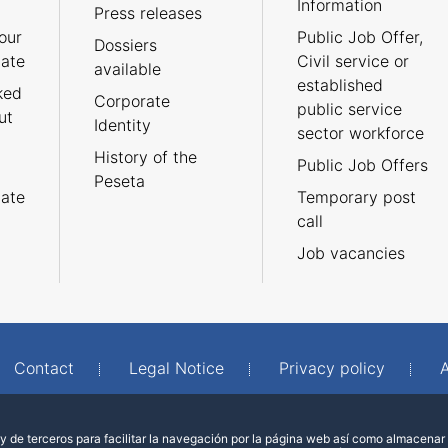
Information
Press releases
our
Public Job Offer,
Dossiers
cate
Civil service or
available
established
ked
Corporate
public service
ut
Identity
sector workforce
History of the
Public Job Offers
Peseta
cate
Temporary post
call
Job vacancies
Contact
Legal Notice
Privacy policy
A
 de terceros para facilitar la navegación por la página web así como almacenar 