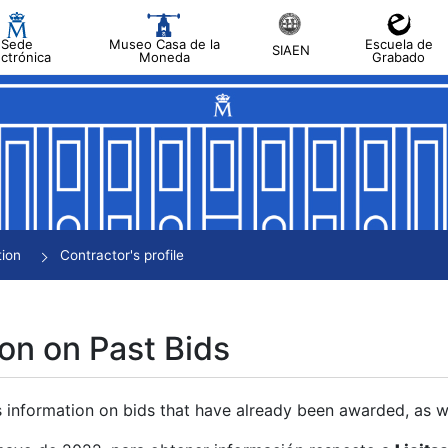
Sede
Museo Casa de la
Escuela de
SIAEN
ectrónica
Moneda
Grabado
tion
Contractor's profile
on on Past Bids
s information on bids that have already been awarded, as we