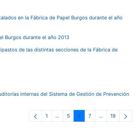
talados en la Fábrica de Papel Burgos durante el año
pel Burgos durante el año 2013
ipastos de las distintas secciones de la Fábrica de
ditorías internas del Sistema de Gestión de Prevención
1
...
5
6
7
...
19
Page
Intermediate Pages Use TAB to nav
Page
Page
Page
Intermediate Pa
Page