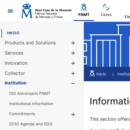
Navigation
FNMT
Ceres
El
INICIO
Products and Solutions
Show/Hide
Services
Show/Hide
Innovation
Show/Hide
Collector
Show/Hide
Inicio
Institu
Institution
Show/Hide
130 Aniversario FNMT
Informati
Institutional Information
Commitments
Show/Hide
This section offer
2030 Agenda and SDG