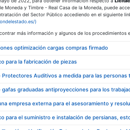
 mayo de 2022, para obtener información respecto a
Licita
de Moneda y Timbre - Real Casa de la Moneda, puede acced
ratación del Sector Público accediendo en el siguiente lin
iondelestado.es/)
ontrar más información y algunos de los procedimientos 
iones optimización cargas compras firmado
 para la fabricación de piezas
 para el suministro e instalación de persianas, es