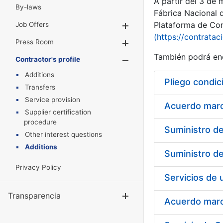
A partir del 3 de
By-laws
Fábrica Nacional 
Plataforma de Cont
Job Offers
Show/Hide
(https://contratac
Press Room
Show/Hide
También podrá enc
Contractor's profile
Show/Hide
Additions
Pliego condic
Transfers
Service provision
Acuerdo marco
Supplier certification
procedure
Other interest questions
Additions
Privacy Policy
Transparencia
Show/Hide
Acuerdo marco