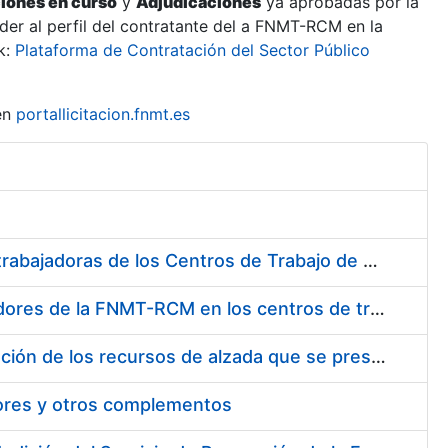
ciones en curso
y
Adjudicaciones
ya aprobadas por la
er al perfil del contratante del a FNMT-RCM en la
k:
Plataforma de Contratación del Sector Público
en
portallicitacion.fnmt.es
Suministro de Protectores Auditivos a medida para las personas trabajadoras de los Centros de Trabajo de Madrid y Burgos
Suministro de gafas graduadas antiproyecciones para los trabajadores de la FNMT-RCM en los centros de trabajo de Madrid y Burgos
Servicios de una empresa externa para el asesoramiento y resolución de los recursos de alzada que se presentan relacionados con procesos de selección para la FNMT-RCM
tores y otros complementos