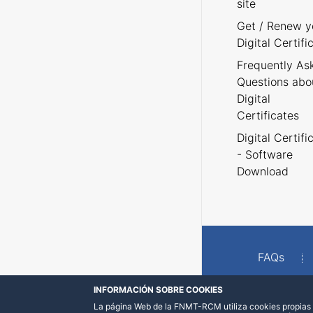
site
Get / Renew y
Digital Certifi
Frequently As
Questions abo
Digital
Certificates
Digital Certifi
- Software
Download
FAQs
INFORMACIÓN SOBRE COOKIES
La página Web de la FNMT-RCM utiliza cookies propias y