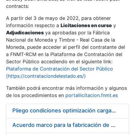
contracts:
Show/Hide
A partir del 3 de mayo de 2022, para obtener
información respecto a
Licitaciones en curso
y
Show/Hide
Adjudicaciones
ya aprobadas por la Fábrica
Show/Hide
Nacional de Moneda y Timbre - Real Casa de la
Moneda, puede acceder al perfil del contratante del
a FNMT-RCM en la Plataforma de Contratación del
Sector Público accediendo en el siguiente link:
Plataforma de Contratación del Sector Público
(https://contrataciondelestado.es/)
También podrá encontrar más información y algunos
de los procedimientos en
portallicitacion.fnmt.es
Pliego condiciones optimización cargas compras firmado
Show/Hide
Acuerdo marco para la fabricación de piezas