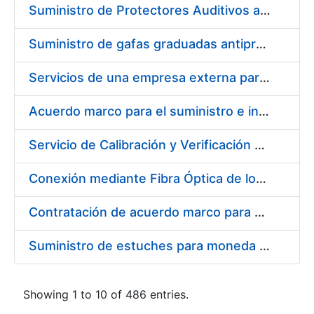
Suministro de Protectores Auditivos a medida para las personas trabajadoras de los Centros de Trabajo de Madrid y Burgos
Suministro de gafas graduadas antiproyecciones para los trabajadores de la FNMT-RCM en los centros de trabajo de Madrid y Burgos
Servicios de una empresa externa para el asesoramiento y resolución de los recursos de alzada que se presentan relacionados con procesos de selección para la FNMT-RCM
Acuerdo marco para el suministro e instalación de persianas, estores y otros complementos
Servicio de Calibración y Verificación Externa de los Equipos de Medición del Servicio de Prevención de la FNMT-RCM
Conexión mediante Fibra Óptica de los Centros de Proceso de Datos (CPDs) de las sedes de la FNMT-RCM de Burgos y Madrid
Contratación de acuerdo marco para el Suministro de Material de Electricidad para la Fábrica Nacional de Moneda y Timbre-Real Casa de la Moneda en su centro de trabajo de Burgos
Suministro de estuches para moneda de 30 €
Showing 1 to 10 of 486 entries.