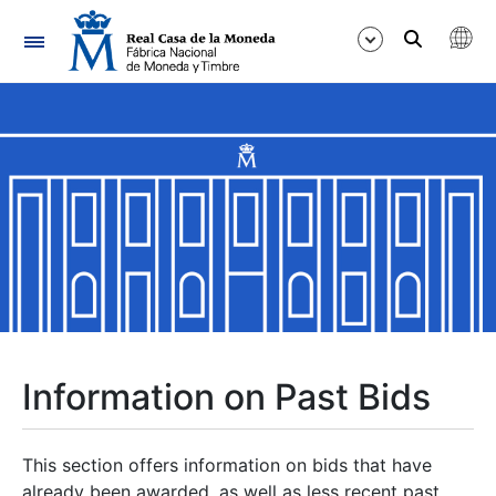
Navigation
Show/Hide
Show/Hide
Show/Hide
Show/Hide
Show/Hide
Information on Past Bids
Show/Hide
This section offers information on bids that have
already been awarded, as well as less recent past