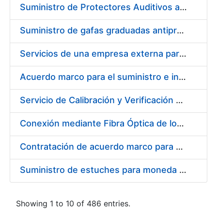
Suministro de Protectores Auditivos a medida para las personas trabajadoras de los Centros de Trabajo de Madrid y Burgos
Suministro de gafas graduadas antiproyecciones para los trabajadores de la FNMT-RCM en los centros de trabajo de Madrid y Burgos
Servicios de una empresa externa para el asesoramiento y resolución de los recursos de alzada que se presentan relacionados con procesos de selección para la FNMT-RCM
Acuerdo marco para el suministro e instalación de persianas, estores y otros complementos
Servicio de Calibración y Verificación Externa de los Equipos de Medición del Servicio de Prevención de la FNMT-RCM
Conexión mediante Fibra Óptica de los Centros de Proceso de Datos (CPDs) de las sedes de la FNMT-RCM de Burgos y Madrid
Contratación de acuerdo marco para el Suministro de Material de Electricidad para la Fábrica Nacional de Moneda y Timbre-Real Casa de la Moneda en su centro de trabajo de Burgos
Suministro de estuches para moneda de 30 €
Showing 1 to 10 of 486 entries.