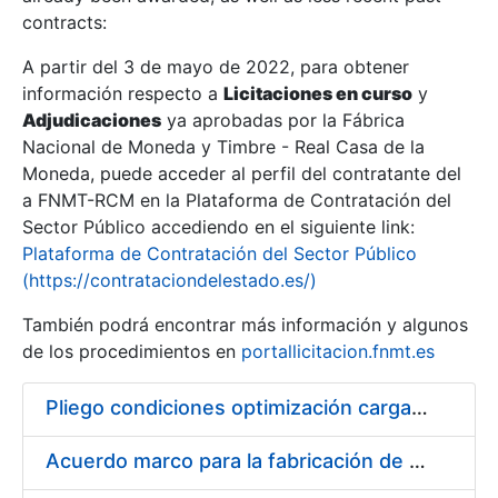
contracts:
Show/Hide
A partir del 3 de mayo de 2022, para obtener
información respecto a
Licitaciones en curso
y
Show/Hide
Adjudicaciones
ya aprobadas por la Fábrica
Show/Hide
Nacional de Moneda y Timbre - Real Casa de la
Moneda, puede acceder al perfil del contratante del
a FNMT-RCM en la Plataforma de Contratación del
Sector Público accediendo en el siguiente link:
Plataforma de Contratación del Sector Público
(https://contrataciondelestado.es/)
También podrá encontrar más información y algunos
de los procedimientos en
portallicitacion.fnmt.es
Pliego condiciones optimización cargas compras firmado
Show/Hide
Acuerdo marco para la fabricación de piezas