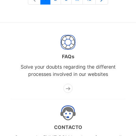
Page
Page
Page
Intermediate Pages Use T
Page
FAQs
Solve your doubts regarding the different
processes involved in our websites
CONTACTO