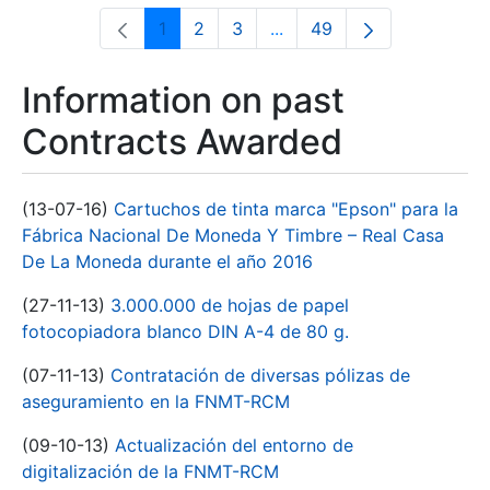
1
2
3
...
49
Page
Page
Page
Intermediate Pages Use T
Page
Information on past
Contracts Awarded
(13-07-16)
Cartuchos de tinta marca "Epson" para la
Fábrica Nacional De Moneda Y Timbre – Real Casa
De La Moneda durante el año 2016
(27-11-13)
3.000.000 de hojas de papel
fotocopiadora blanco DIN A-4 de 80 g.
(07-11-13)
Contratación de diversas pólizas de
aseguramiento en la FNMT-RCM
(09-10-13)
Actualización del entorno de
digitalización de la FNMT-RCM