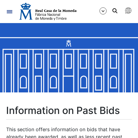
Navigation
Show/Hide
Show/Hide
Show/Hide
Show/Hide
Show/Hide
Information on Past Bids
Show/Hide
This section offers information on bids that have
already been awarded, as well as less recent past