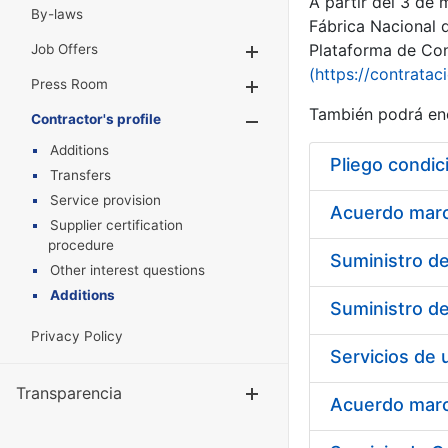
A partir del 3 de
By-laws
Fábrica Nacional 
Plataforma de Cont
Job Offers
Show/Hide
(https://contratac
Press Room
Show/Hide
También podrá enc
Contractor's profile
Show/Hide
Additions
Pliego condic
Transfers
Service provision
Acuerdo marco
Supplier certification
procedure
Other interest questions
Additions
Privacy Policy
Transparencia
Show/Hide
Acuerdo marco