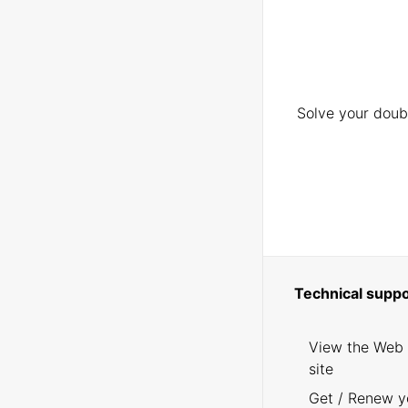
Solve your doubt
Technical suppo
View the Web
site
Get / Renew y