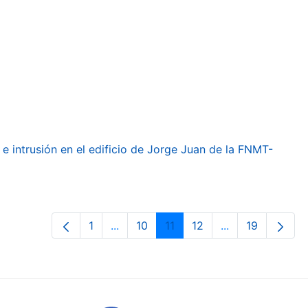
e intrusión en el edificio de Jorge Juan de la FNMT-
1
...
10
11
12
...
19
Page
Intermediate Pages Use TAB to navig
Page
Page
Page
Intermediate Pa
Page