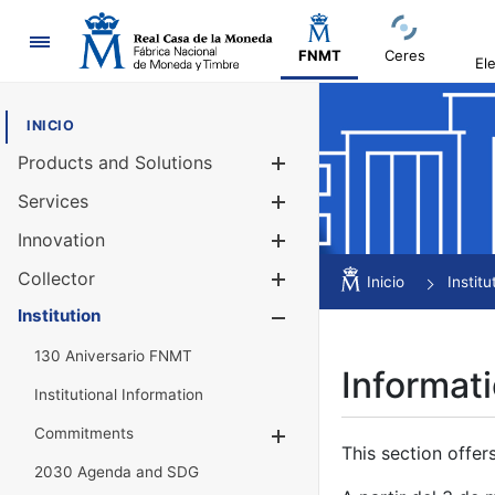
Navigation
FNMT
Ceres
El
INICIO
Products and Solutions
Show/Hide
Services
Show/Hide
Innovation
Show/Hide
Collector
Show/Hide
Inicio
Institu
Institution
Show/Hide
130 Aniversario FNMT
Informati
Institutional Information
Commitments
Show/Hide
This section offer
2030 Agenda and SDG