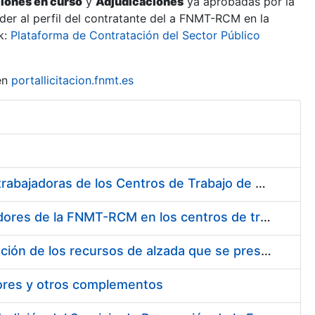
ciones en curso
y
Adjudicaciones
ya aprobadas por la
er al perfil del contratante del a FNMT-RCM en la
k:
Plataforma de Contratación del Sector Público
en
portallicitacion.fnmt.es
Suministro de Protectores Auditivos a medida para las personas trabajadoras de los Centros de Trabajo de Madrid y Burgos
Suministro de gafas graduadas antiproyecciones para los trabajadores de la FNMT-RCM en los centros de trabajo de Madrid y Burgos
Servicios de una empresa externa para el asesoramiento y resolución de los recursos de alzada que se presentan relacionados con procesos de selección para la FNMT-RCM
tores y otros complementos