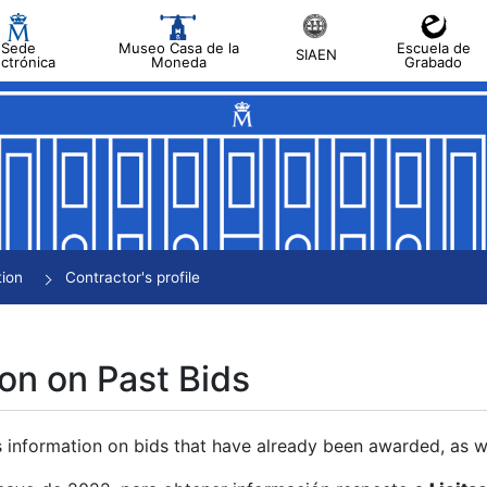
Sede
Museo Casa de la
Escuela de
SIAEN
ectrónica
Moneda
Grabado
tion
Contractor's profile
on on Past Bids
s information on bids that have already been awarded, as we