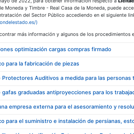
 mayo de 2022, para obtener información respecto a
Licita
de Moneda y Timbre - Real Casa de la Moneda, puede acced
ratación del Sector Público accediendo en el siguiente lin
iondelestado.es/)
ontrar más información y algunos de los procedimientos 
iones optimización cargas compras firmado
 para la fabricación de piezas
 para el suministro e instalación de persianas, es