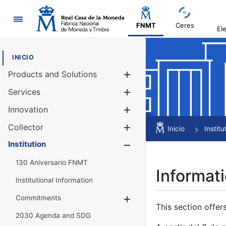
Navigation
FNMT
Ceres
El
INICIO
Products and Solutions
Show/Hide
Services
Show/Hide
Innovation
Show/Hide
Collector
Show/Hide
Inicio
Institu
Institution
Show/Hide
130 Aniversario FNMT
Informati
Institutional Information
Commitments
Show/Hide
This section offer
2030 Agenda and SDG