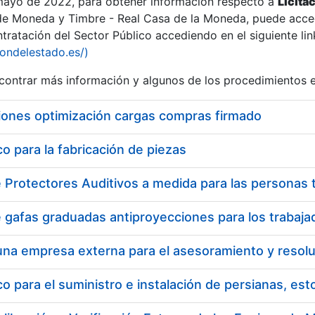
 mayo de 2022, para obtener información respecto a
Licita
de Moneda y Timbre - Real Casa de la Moneda, puede acced
ratación del Sector Público accediendo en el siguiente lin
iondelestado.es/)
ontrar más información y algunos de los procedimientos 
iones optimización cargas compras firmado
 para la fabricación de piezas
 para el suministro e instalación de persianas, es