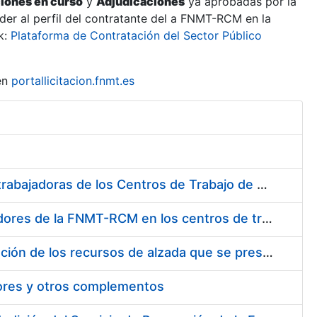
ciones en curso
y
Adjudicaciones
ya aprobadas por la
er al perfil del contratante del a FNMT-RCM en la
k:
Plataforma de Contratación del Sector Público
en
portallicitacion.fnmt.es
Suministro de Protectores Auditivos a medida para las personas trabajadoras de los Centros de Trabajo de Madrid y Burgos
Suministro de gafas graduadas antiproyecciones para los trabajadores de la FNMT-RCM en los centros de trabajo de Madrid y Burgos
Servicios de una empresa externa para el asesoramiento y resolución de los recursos de alzada que se presentan relacionados con procesos de selección para la FNMT-RCM
tores y otros complementos