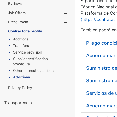
A partir del 3 de
By-laws
Fábrica Nacional 
Plataforma de Cont
Job Offers
Show/Hide
(https://contratac
Press Room
Show/Hide
También podrá enc
Contractor's profile
Show/Hide
Additions
Pliego condic
Transfers
Service provision
Acuerdo marco
Supplier certification
procedure
Other interest questions
Additions
Privacy Policy
Transparencia
Show/Hide
Acuerdo marco