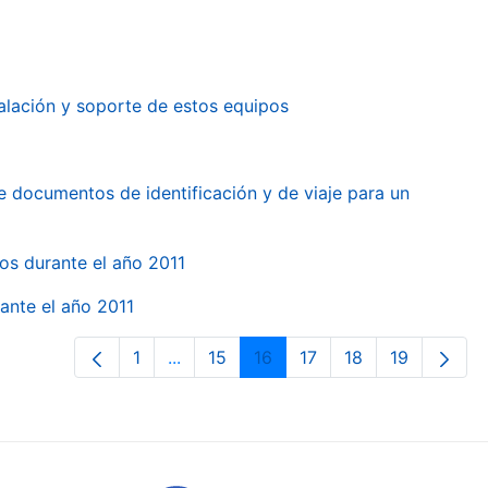
alación y soporte de estos equipos
e documentos de identificación y de viaje para un
gos durante el año 2011
ante el año 2011
1
...
15
16
17
18
19
Page
Intermediate Pages Use TAB to naviga
Page
Page
Page
Page
Page