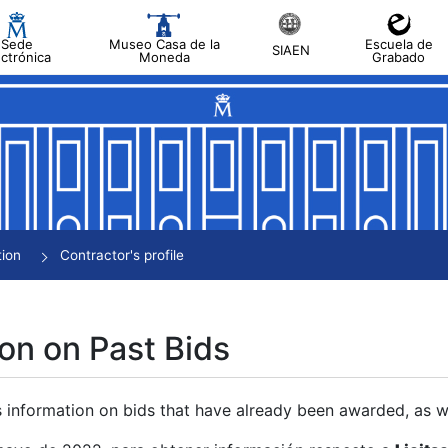
Sede
Museo Casa de la
Escuela de
SIAEN
ectrónica
Moneda
Grabado
tion
Contractor's profile
on on Past Bids
s information on bids that have already been awarded, as we