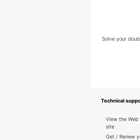
Solve your doubt
Technical suppo
View the Web
site
Get / Renew y