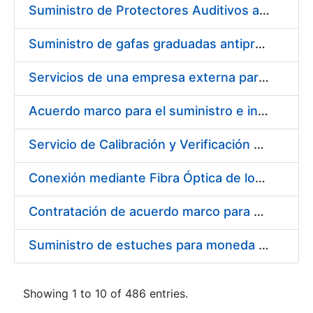
Suministro de Protectores Auditivos a medida para las personas trabajadoras de los Centros de Trabajo de Madrid y Burgos
Suministro de gafas graduadas antiproyecciones para los trabajadores de la FNMT-RCM en los centros de trabajo de Madrid y Burgos
Servicios de una empresa externa para el asesoramiento y resolución de los recursos de alzada que se presentan relacionados con procesos de selección para la FNMT-RCM
Acuerdo marco para el suministro e instalación de persianas, estores y otros complementos
Servicio de Calibración y Verificación Externa de los Equipos de Medición del Servicio de Prevención de la FNMT-RCM
Conexión mediante Fibra Óptica de los Centros de Proceso de Datos (CPDs) de las sedes de la FNMT-RCM de Burgos y Madrid
Contratación de acuerdo marco para el Suministro de Material de Electricidad para la Fábrica Nacional de Moneda y Timbre-Real Casa de la Moneda en su centro de trabajo de Burgos
Suministro de estuches para moneda de 30 €
Showing 1 to 10 of 486 entries.