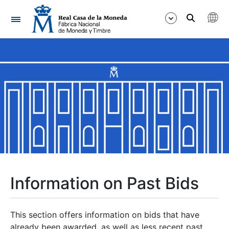
Navigation
Show/Hide
Show/Hide
Show/Hide
Show/Hide
Show/Hide
Information on Past Bids
Show/Hide
This section offers information on bids that have
already been awarded, as well as less recent past