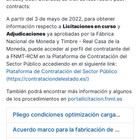
contracts:
Show/Hide
A partir del 3 de mayo de 2022, para obtener
información respecto a
Licitaciones en curso
y
Show/Hide
Adjudicaciones
ya aprobadas por la Fábrica
Show/Hide
Nacional de Moneda y Timbre - Real Casa de la
Moneda, puede acceder al perfil del contratante del
a FNMT-RCM en la Plataforma de Contratación del
Sector Público accediendo en el siguiente link:
Plataforma de Contratación del Sector Público
(https://contrataciondelestado.es/)
También podrá encontrar más información y algunos
de los procedimientos en
portallicitacion.fnmt.es
Pliego condiciones optimización cargas compras firmado
Show/Hide
Acuerdo marco para la fabricación de piezas