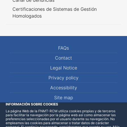
Canal de denuncias
Certificaciones de Sistemas de Gestión
Homologados
FAQs
Contact
Legal Notice
Privacy policy
Accessibility
Site map
INFORMACIÓN SOBRE COOKIES
La página Web de la FNMT-RCM utiliza cookies propias y de terceros
LinkedIn
Facebook
WhatsApp
para facilitar la navegación por la página web así como almacenar las
preferencias seleccionadas por el usuario durante su navegación. No
empleamos las cookies para almacenar o tratar datos de carácter
personal. Si continúa navegando, consideramos que acepta su uso
.
Más