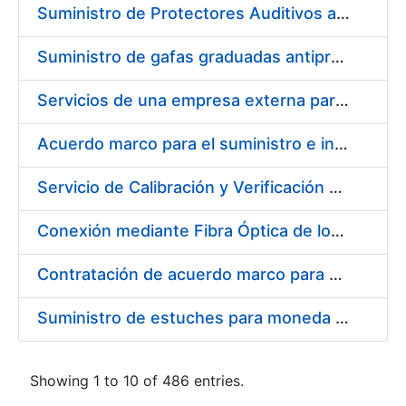
Suministro de Protectores Auditivos a medida para las personas trabajadoras de los Centros de Trabajo de Madrid y Burgos
Suministro de gafas graduadas antiproyecciones para los trabajadores de la FNMT-RCM en los centros de trabajo de Madrid y Burgos
Servicios de una empresa externa para el asesoramiento y resolución de los recursos de alzada que se presentan relacionados con procesos de selección para la FNMT-RCM
Acuerdo marco para el suministro e instalación de persianas, estores y otros complementos
Servicio de Calibración y Verificación Externa de los Equipos de Medición del Servicio de Prevención de la FNMT-RCM
Conexión mediante Fibra Óptica de los Centros de Proceso de Datos (CPDs) de las sedes de la FNMT-RCM de Burgos y Madrid
Contratación de acuerdo marco para el Suministro de Material de Electricidad para la Fábrica Nacional de Moneda y Timbre-Real Casa de la Moneda en su centro de trabajo de Burgos
Suministro de estuches para moneda de 30 €
Showing 1 to 10 of 486 entries.