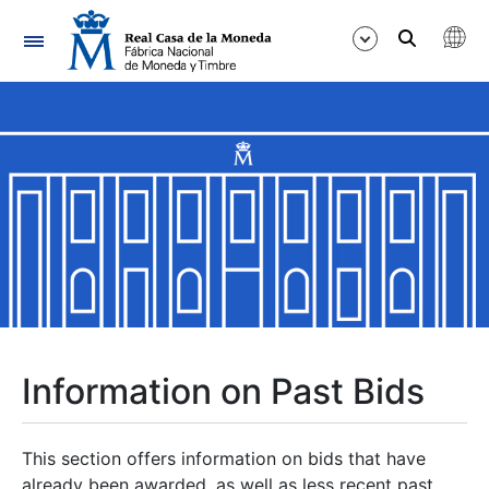
Navigation
Show/Hide
Show/Hide
Show/Hide
Show/Hide
Show/Hide
Information on Past Bids
Show/Hide
This section offers information on bids that have
already been awarded, as well as less recent past