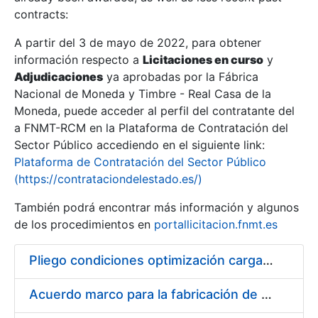
contracts:
Show/Hide
A partir del 3 de mayo de 2022, para obtener
información respecto a
Licitaciones en curso
y
Show/Hide
Adjudicaciones
ya aprobadas por la Fábrica
Show/Hide
Nacional de Moneda y Timbre - Real Casa de la
Moneda, puede acceder al perfil del contratante del
a FNMT-RCM en la Plataforma de Contratación del
Sector Público accediendo en el siguiente link:
Plataforma de Contratación del Sector Público
(https://contrataciondelestado.es/)
También podrá encontrar más información y algunos
de los procedimientos en
portallicitacion.fnmt.es
Pliego condiciones optimización cargas compras firmado
Show/Hide
Acuerdo marco para la fabricación de piezas