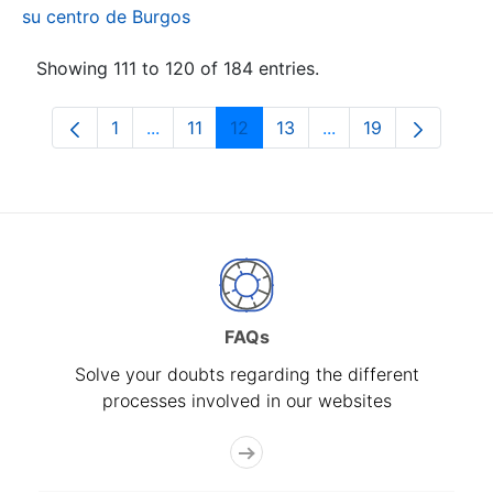
su centro de Burgos
Showing 111 to 120 of 184 entries.
1
...
11
12
13
...
19
Page
Intermediate Pages Use TAB to navigate.
Page
Page
Page
Intermediate Pages
Page
FAQs
Solve your doubts regarding the different
processes involved in our websites