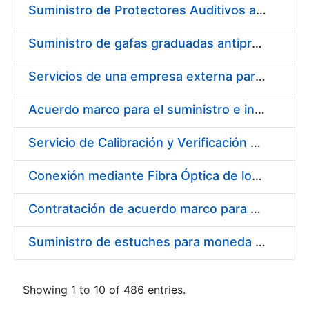
Suministro de Protectores Auditivos a medida para las personas trabajadoras de los Centros de Trabajo de Madrid y Burgos
Suministro de gafas graduadas antiproyecciones para los trabajadores de la FNMT-RCM en los centros de trabajo de Madrid y Burgos
Servicios de una empresa externa para el asesoramiento y resolución de los recursos de alzada que se presentan relacionados con procesos de selección para la FNMT-RCM
Acuerdo marco para el suministro e instalación de persianas, estores y otros complementos
Servicio de Calibración y Verificación Externa de los Equipos de Medición del Servicio de Prevención de la FNMT-RCM
Conexión mediante Fibra Óptica de los Centros de Proceso de Datos (CPDs) de las sedes de la FNMT-RCM de Burgos y Madrid
Contratación de acuerdo marco para el Suministro de Material de Electricidad para la Fábrica Nacional de Moneda y Timbre-Real Casa de la Moneda en su centro de trabajo de Burgos
Suministro de estuches para moneda de 30 €
Showing 1 to 10 of 486 entries.