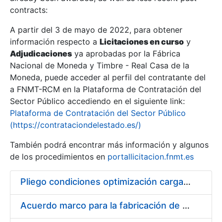
contracts:
Show/Hide
A partir del 3 de mayo de 2022, para obtener
información respecto a
Licitaciones en curso
y
Show/Hide
Adjudicaciones
ya aprobadas por la Fábrica
Show/Hide
Nacional de Moneda y Timbre - Real Casa de la
Moneda, puede acceder al perfil del contratante del
a FNMT-RCM en la Plataforma de Contratación del
Sector Público accediendo en el siguiente link:
Plataforma de Contratación del Sector Público
(https://contrataciondelestado.es/)
También podrá encontrar más información y algunos
de los procedimientos en
portallicitacion.fnmt.es
Pliego condiciones optimización cargas compras firmado
Show/Hide
Acuerdo marco para la fabricación de piezas