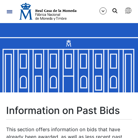
Navigation
Show/Hide
Show/Hide
Show/Hide
Show/Hide
Show/Hide
Information on Past Bids
Show/Hide
This section offers information on bids that have
already been awarded, as well as less recent past