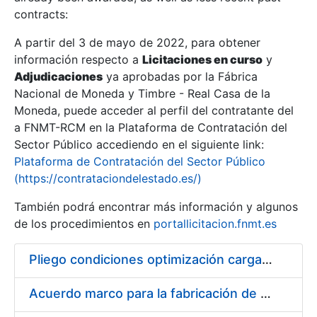
contracts:
Show/Hide
A partir del 3 de mayo de 2022, para obtener
información respecto a
Licitaciones en curso
y
Show/Hide
Adjudicaciones
ya aprobadas por la Fábrica
Show/Hide
Nacional de Moneda y Timbre - Real Casa de la
Moneda, puede acceder al perfil del contratante del
a FNMT-RCM en la Plataforma de Contratación del
Sector Público accediendo en el siguiente link:
Plataforma de Contratación del Sector Público
(https://contrataciondelestado.es/)
También podrá encontrar más información y algunos
de los procedimientos en
portallicitacion.fnmt.es
Pliego condiciones optimización cargas compras firmado
Show/Hide
Acuerdo marco para la fabricación de piezas