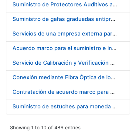
Suministro de Protectores Auditivos a medida para las personas trabajadoras de los Centros de Trabajo de Madrid y Burgos
Suministro de gafas graduadas antiproyecciones para los trabajadores de la FNMT-RCM en los centros de trabajo de Madrid y Burgos
Servicios de una empresa externa para el asesoramiento y resolución de los recursos de alzada que se presentan relacionados con procesos de selección para la FNMT-RCM
Acuerdo marco para el suministro e instalación de persianas, estores y otros complementos
Servicio de Calibración y Verificación Externa de los Equipos de Medición del Servicio de Prevención de la FNMT-RCM
Conexión mediante Fibra Óptica de los Centros de Proceso de Datos (CPDs) de las sedes de la FNMT-RCM de Burgos y Madrid
Contratación de acuerdo marco para el Suministro de Material de Electricidad para la Fábrica Nacional de Moneda y Timbre-Real Casa de la Moneda en su centro de trabajo de Burgos
Suministro de estuches para moneda de 30 €
Showing 1 to 10 of 486 entries.