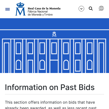
Navigation
Show/Hide
Show/Hide
Show/Hide
Show/Hide
Show/Hide
Information on Past Bids
Show/Hide
This section offers information on bids that have
already been awarded, as well as less recent past