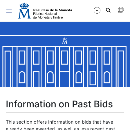
Navigation
Show/Hide
Show/Hide
Show/Hide
Show/Hide
Show/Hide
Information on Past Bids
Show/Hide
This section offers information on bids that have
already been awarded, as well as less recent past