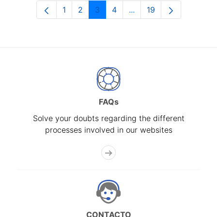
1
2
3
4
...
19
Page
Page
Page
Page
Intermediate Pages Use
Page
FAQs
Solve your doubts regarding the different
processes involved in our websites
CONTACTO