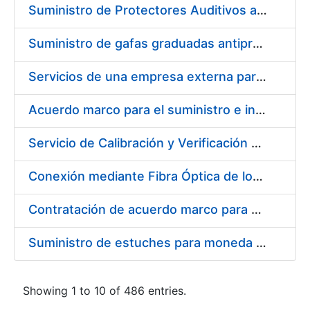
Suministro de Protectores Auditivos a medida para las personas trabajadoras de los Centros de Trabajo de Madrid y Burgos
Suministro de gafas graduadas antiproyecciones para los trabajadores de la FNMT-RCM en los centros de trabajo de Madrid y Burgos
Servicios de una empresa externa para el asesoramiento y resolución de los recursos de alzada que se presentan relacionados con procesos de selección para la FNMT-RCM
Acuerdo marco para el suministro e instalación de persianas, estores y otros complementos
Servicio de Calibración y Verificación Externa de los Equipos de Medición del Servicio de Prevención de la FNMT-RCM
Conexión mediante Fibra Óptica de los Centros de Proceso de Datos (CPDs) de las sedes de la FNMT-RCM de Burgos y Madrid
Contratación de acuerdo marco para el Suministro de Material de Electricidad para la Fábrica Nacional de Moneda y Timbre-Real Casa de la Moneda en su centro de trabajo de Burgos
Suministro de estuches para moneda de 30 €
Showing 1 to 10 of 486 entries.