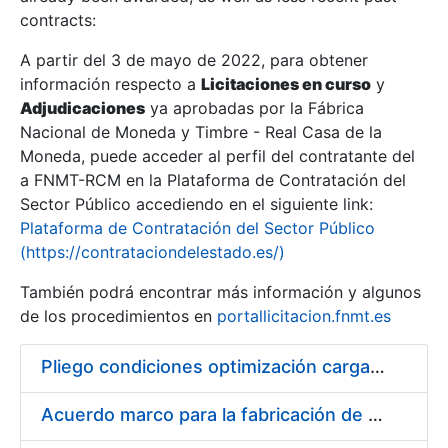
contracts:
Show/Hide
A partir del 3 de mayo de 2022, para obtener
información respecto a
Licitaciones en curso
y
Show/Hide
Adjudicaciones
ya aprobadas por la Fábrica
Show/Hide
Nacional de Moneda y Timbre - Real Casa de la
Moneda, puede acceder al perfil del contratante del
a FNMT-RCM en la Plataforma de Contratación del
Sector Público accediendo en el siguiente link:
Plataforma de Contratación del Sector Público
(https://contrataciondelestado.es/)
También podrá encontrar más información y algunos
de los procedimientos en
portallicitacion.fnmt.es
Pliego condiciones optimización cargas compras firmado
Show/Hide
Acuerdo marco para la fabricación de piezas