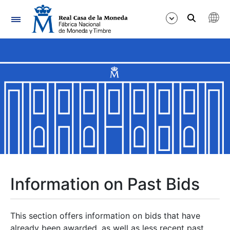
Navigation
Show/Hide
Show/Hide
Show/Hide
Show/Hide
Show/Hide
Information on Past Bids
Show/Hide
This section offers information on bids that have
already been awarded, as well as less recent past