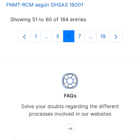
FNMT-RCM según OHSAS 18001
Showing 51 to 60 of 184 entries.
1
...
5
6
7
...
19
Page
Intermediate Pages Use TAB to navigat
Page
Page
Page
Intermediate Pages U
Page
FAQs
Solve your doubts regarding the different
processes involved in our websites