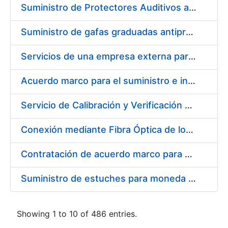
Suministro de Protectores Auditivos a medida para las personas trabajadoras de los Centros de Trabajo de Madrid y Burgos
Suministro de gafas graduadas antiproyecciones para los trabajadores de la FNMT-RCM en los centros de trabajo de Madrid y Burgos
Servicios de una empresa externa para el asesoramiento y resolución de los recursos de alzada que se presentan relacionados con procesos de selección para la FNMT-RCM
Acuerdo marco para el suministro e instalación de persianas, estores y otros complementos
Servicio de Calibración y Verificación Externa de los Equipos de Medición del Servicio de Prevención de la FNMT-RCM
Conexión mediante Fibra Óptica de los Centros de Proceso de Datos (CPDs) de las sedes de la FNMT-RCM de Burgos y Madrid
Contratación de acuerdo marco para el Suministro de Material de Electricidad para la Fábrica Nacional de Moneda y Timbre-Real Casa de la Moneda en su centro de trabajo de Burgos
Suministro de estuches para moneda de 30 €
Showing 1 to 10 of 486 entries.