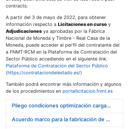
contracts:
Show/Hide
A partir del 3 de mayo de 2022, para obtener
información respecto a
Licitaciones en curso
y
Show/Hide
Adjudicaciones
ya aprobadas por la Fábrica
Show/Hide
Nacional de Moneda y Timbre - Real Casa de la
Moneda, puede acceder al perfil del contratante del
a FNMT-RCM en la Plataforma de Contratación del
Sector Público accediendo en el siguiente link:
Plataforma de Contratación del Sector Público
(https://contrataciondelestado.es/)
También podrá encontrar más información y algunos
de los procedimientos en
portallicitacion.fnmt.es
Pliego condiciones optimización cargas compras firmado
Show/Hide
Acuerdo marco para la fabricación de piezas