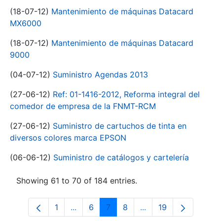
(18-07-12)
Mantenimiento de máquinas Datacard
MX6000
(18-07-12)
Mantenimiento de máquinas Datacard
9000
(04-07-12)
Suministro Agendas 2013
(27-06-12)
Ref: 01-1416-2012, Reforma integral del
comedor de empresa de la FNMT-RCM
(27-06-12)
Suministro de cartuchos de tinta en
diversos colores marca EPSON
(06-06-12)
Suministro de catálogos y cartelería
Showing 61 to 70 of 184 entries.
1
...
6
7
8
...
19
Page
Intermediate Pages Use TAB to navigat
Page
Page
Page
Intermediate Pages U
Page