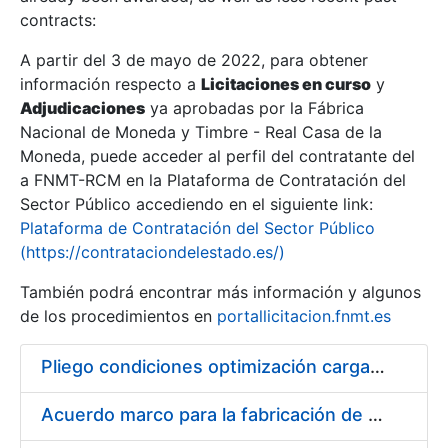
contracts:
Show/Hide
A partir del 3 de mayo de 2022, para obtener
información respecto a
Licitaciones en curso
y
Show/Hide
Adjudicaciones
ya aprobadas por la Fábrica
Show/Hide
Nacional de Moneda y Timbre - Real Casa de la
Moneda, puede acceder al perfil del contratante del
a FNMT-RCM en la Plataforma de Contratación del
Sector Público accediendo en el siguiente link:
Plataforma de Contratación del Sector Público
(https://contrataciondelestado.es/)
También podrá encontrar más información y algunos
de los procedimientos en
portallicitacion.fnmt.es
Pliego condiciones optimización cargas compras firmado
Show/Hide
Acuerdo marco para la fabricación de piezas