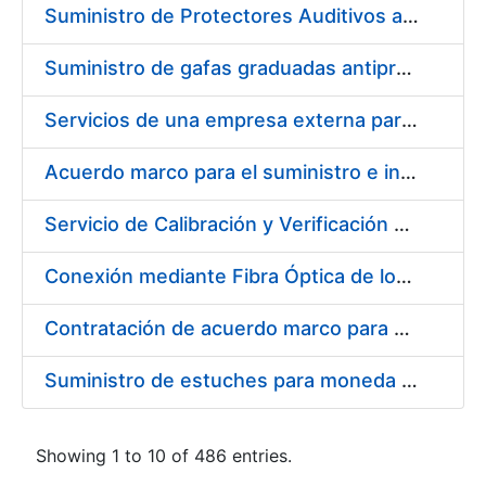
Suministro de Protectores Auditivos a medida para las personas trabajadoras de los Centros de Trabajo de Madrid y Burgos
Suministro de gafas graduadas antiproyecciones para los trabajadores de la FNMT-RCM en los centros de trabajo de Madrid y Burgos
Servicios de una empresa externa para el asesoramiento y resolución de los recursos de alzada que se presentan relacionados con procesos de selección para la FNMT-RCM
Acuerdo marco para el suministro e instalación de persianas, estores y otros complementos
Servicio de Calibración y Verificación Externa de los Equipos de Medición del Servicio de Prevención de la FNMT-RCM
Conexión mediante Fibra Óptica de los Centros de Proceso de Datos (CPDs) de las sedes de la FNMT-RCM de Burgos y Madrid
Contratación de acuerdo marco para el Suministro de Material de Electricidad para la Fábrica Nacional de Moneda y Timbre-Real Casa de la Moneda en su centro de trabajo de Burgos
Suministro de estuches para moneda de 30 €
Showing 1 to 10 of 486 entries.