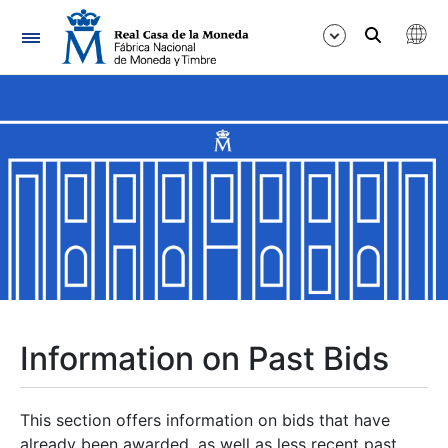
Navigation
Show/Hide
Show/Hide
Show/Hide
Show/Hide
Show/Hide
Information on Past Bids
Show/Hide
This section offers information on bids that have
already been awarded, as well as less recent past