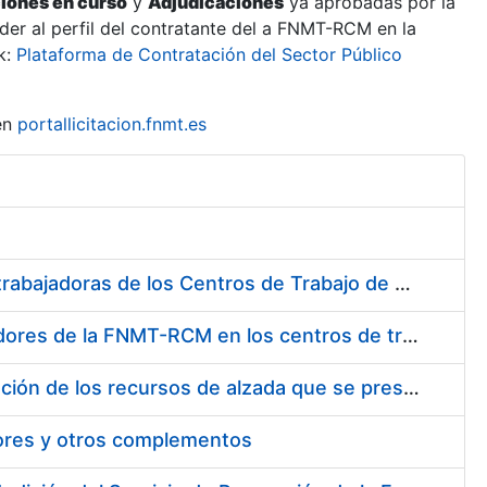
ciones en curso
y
Adjudicaciones
ya aprobadas por la
er al perfil del contratante del a FNMT-RCM en la
k:
Plataforma de Contratación del Sector Público
en
portallicitacion.fnmt.es
Suministro de Protectores Auditivos a medida para las personas trabajadoras de los Centros de Trabajo de Madrid y Burgos
Suministro de gafas graduadas antiproyecciones para los trabajadores de la FNMT-RCM en los centros de trabajo de Madrid y Burgos
Servicios de una empresa externa para el asesoramiento y resolución de los recursos de alzada que se presentan relacionados con procesos de selección para la FNMT-RCM
tores y otros complementos