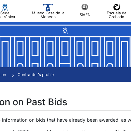
Sede
Museo Casa de la
Escuela de
SIAEN
ectrónica
Moneda
Grabado
tion
Contractor's profile
on on Past Bids
s information on bids that have already been awarded, as we