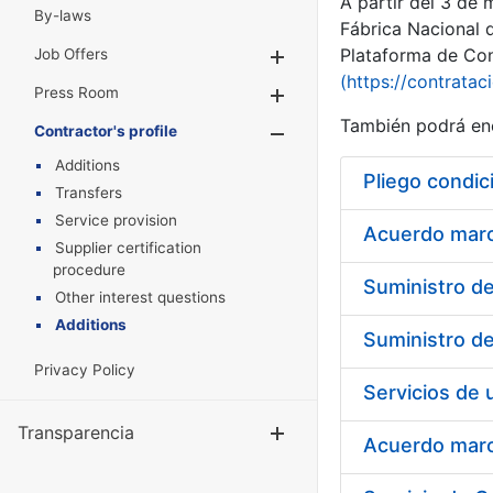
A partir del 3 de
By-laws
Fábrica Nacional 
Plataforma de Cont
Job Offers
Show/Hide
(https://contratac
Press Room
Show/Hide
También podrá enc
Contractor's profile
Show/Hide
Additions
Pliego condic
Transfers
Service provision
Acuerdo marco
Supplier certification
procedure
Other interest questions
Additions
Privacy Policy
Transparencia
Show/Hide
Acuerdo marco