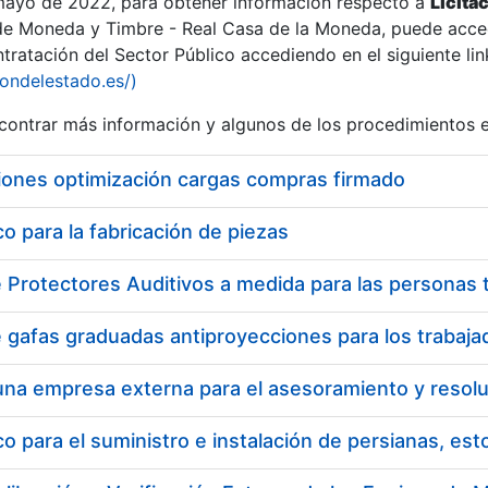
 mayo de 2022, para obtener información respecto a
Licita
de Moneda y Timbre - Real Casa de la Moneda, puede acced
ratación del Sector Público accediendo en el siguiente lin
iondelestado.es/)
ontrar más información y algunos de los procedimientos 
iones optimización cargas compras firmado
 para la fabricación de piezas
 para el suministro e instalación de persianas, es