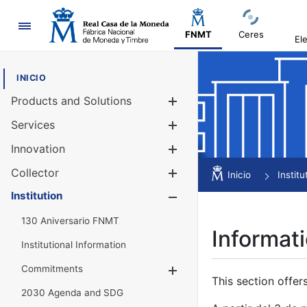
Navigation
FNMT
Ceres
El
INICIO
Products and Solutions
Show/Hide
Services
Show/Hide
Innovation
Show/Hide
Collector
Show/Hide
Inicio
Institu
Institution
Show/Hide
130 Aniversario FNMT
Informati
Institutional Information
Commitments
Show/Hide
This section offer
2030 Agenda and SDG