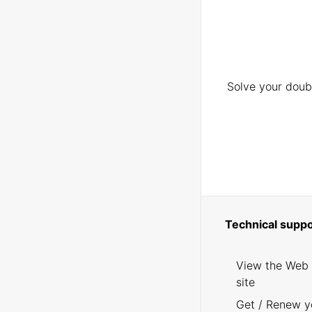
Solve your doubt
Technical suppo
View the Web
site
Get / Renew y