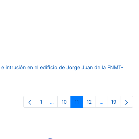
e intrusión en el edificio de Jorge Juan de la FNMT-
1
...
10
11
12
...
19
Page
Intermediate Pages Use TAB to navig
Page
Page
Page
Intermediate Pa
Page