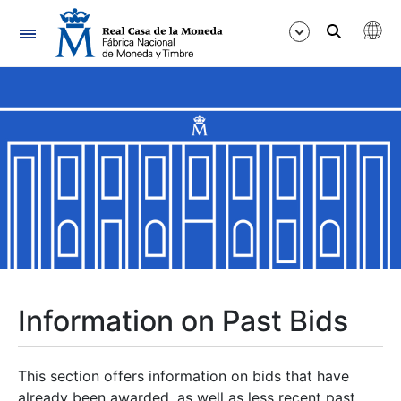
Navigation
Show/Hide
Show/Hide
Show/Hide
Show/Hide
Show/Hide
Information on Past Bids
Show/Hide
This section offers information on bids that have
already been awarded, as well as less recent past