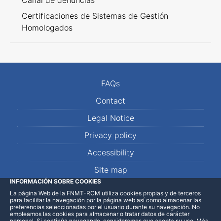
Canal de denuncias
Certificaciones de Sistemas de Gestión
Homologados
FAQs
Contact
Legal Notice
Privacy policy
Accessibility
Site map
INFORMACIÓN SOBRE COOKIES
La página Web de la FNMT-RCM utiliza cookies propias y de terceros
LinkedIn
Facebook
WhatsApp
para facilitar la navegación por la página web así como almacenar las
preferencias seleccionadas por el usuario durante su navegación. No
empleamos las cookies para almacenar o tratar datos de carácter
personal. Si continúa navegando, consideramos que acepta su uso
.
Más