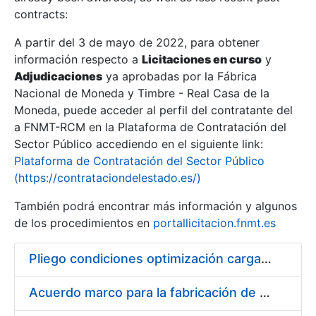
contracts:
Show/Hide
A partir del 3 de mayo de 2022, para obtener
información respecto a
Licitaciones en curso
y
Show/Hide
Adjudicaciones
ya aprobadas por la Fábrica
Show/Hide
Nacional de Moneda y Timbre - Real Casa de la
Moneda, puede acceder al perfil del contratante del
a FNMT-RCM en la Plataforma de Contratación del
Sector Público accediendo en el siguiente link:
Plataforma de Contratación del Sector Público
(https://contrataciondelestado.es/)
También podrá encontrar más información y algunos
de los procedimientos en
portallicitacion.fnmt.es
Pliego condiciones optimización cargas compras firmado
Show/Hide
Acuerdo marco para la fabricación de piezas