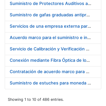
Suministro de Protectores Auditivos a medida para las personas trabajadoras de los Centros de Trabajo de Madrid y Burgos
Suministro de gafas graduadas antiproyecciones para los trabajadores de la FNMT-RCM en los centros de trabajo de Madrid y Burgos
Servicios de una empresa externa para el asesoramiento y resolución de los recursos de alzada que se presentan relacionados con procesos de selección para la FNMT-RCM
Acuerdo marco para el suministro e instalación de persianas, estores y otros complementos
Servicio de Calibración y Verificación Externa de los Equipos de Medición del Servicio de Prevención de la FNMT-RCM
Conexión mediante Fibra Óptica de los Centros de Proceso de Datos (CPDs) de las sedes de la FNMT-RCM de Burgos y Madrid
Contratación de acuerdo marco para el Suministro de Material de Electricidad para la Fábrica Nacional de Moneda y Timbre-Real Casa de la Moneda en su centro de trabajo de Burgos
Suministro de estuches para moneda de 30 €
Showing 1 to 10 of 486 entries.