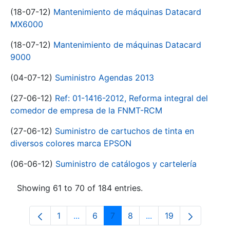
(18-07-12)
Mantenimiento de máquinas Datacard
MX6000
(18-07-12)
Mantenimiento de máquinas Datacard
9000
(04-07-12)
Suministro Agendas 2013
(27-06-12)
Ref: 01-1416-2012, Reforma integral del
comedor de empresa de la FNMT-RCM
(27-06-12)
Suministro de cartuchos de tinta en
diversos colores marca EPSON
(06-06-12)
Suministro de catálogos y cartelería
Showing 61 to 70 of 184 entries.
1
...
6
7
8
...
19
Page
Intermediate Pages Use TAB to navigat
Page
Page
Page
Intermediate Pages U
Page