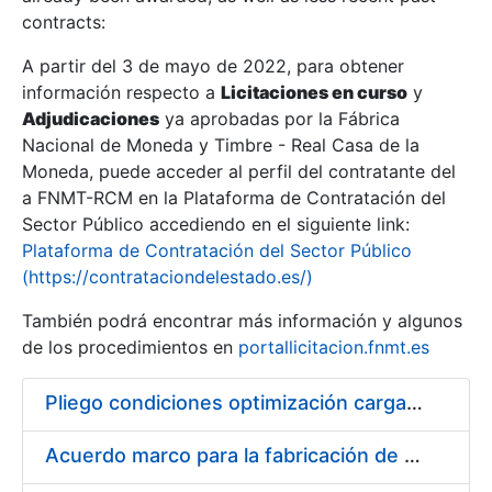
contracts:
Show/Hide
A partir del 3 de mayo de 2022, para obtener
información respecto a
Licitaciones en curso
y
Show/Hide
Adjudicaciones
ya aprobadas por la Fábrica
Show/Hide
Nacional de Moneda y Timbre - Real Casa de la
Moneda, puede acceder al perfil del contratante del
a FNMT-RCM en la Plataforma de Contratación del
Sector Público accediendo en el siguiente link:
Plataforma de Contratación del Sector Público
(https://contrataciondelestado.es/)
También podrá encontrar más información y algunos
de los procedimientos en
portallicitacion.fnmt.es
Pliego condiciones optimización cargas compras firmado
Show/Hide
Acuerdo marco para la fabricación de piezas