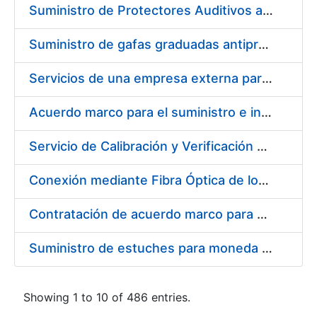
Suministro de Protectores Auditivos a medida para las personas trabajadoras de los Centros de Trabajo de Madrid y Burgos
Suministro de gafas graduadas antiproyecciones para los trabajadores de la FNMT-RCM en los centros de trabajo de Madrid y Burgos
Servicios de una empresa externa para el asesoramiento y resolución de los recursos de alzada que se presentan relacionados con procesos de selección para la FNMT-RCM
Acuerdo marco para el suministro e instalación de persianas, estores y otros complementos
Servicio de Calibración y Verificación Externa de los Equipos de Medición del Servicio de Prevención de la FNMT-RCM
Conexión mediante Fibra Óptica de los Centros de Proceso de Datos (CPDs) de las sedes de la FNMT-RCM de Burgos y Madrid
Contratación de acuerdo marco para el Suministro de Material de Electricidad para la Fábrica Nacional de Moneda y Timbre-Real Casa de la Moneda en su centro de trabajo de Burgos
Suministro de estuches para moneda de 30 €
Showing 1 to 10 of 486 entries.