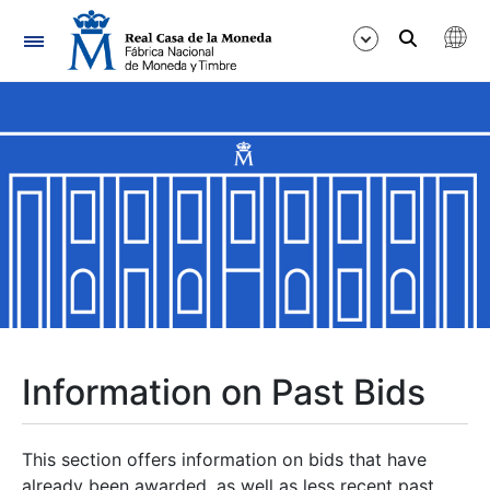
Navigation
Show/Hide
Show/Hide
Show/Hide
Show/Hide
Show/Hide
Information on Past Bids
Show/Hide
This section offers information on bids that have
already been awarded, as well as less recent past