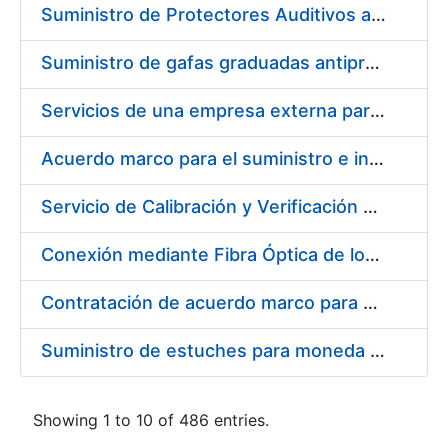
Suministro de Protectores Auditivos a medida para las personas trabajadoras de los Centros de Trabajo de Madrid y Burgos
Suministro de gafas graduadas antiproyecciones para los trabajadores de la FNMT-RCM en los centros de trabajo de Madrid y Burgos
Servicios de una empresa externa para el asesoramiento y resolución de los recursos de alzada que se presentan relacionados con procesos de selección para la FNMT-RCM
Acuerdo marco para el suministro e instalación de persianas, estores y otros complementos
Servicio de Calibración y Verificación Externa de los Equipos de Medición del Servicio de Prevención de la FNMT-RCM
Conexión mediante Fibra Óptica de los Centros de Proceso de Datos (CPDs) de las sedes de la FNMT-RCM de Burgos y Madrid
Contratación de acuerdo marco para el Suministro de Material de Electricidad para la Fábrica Nacional de Moneda y Timbre-Real Casa de la Moneda en su centro de trabajo de Burgos
Suministro de estuches para moneda de 30 €
Showing 1 to 10 of 486 entries.