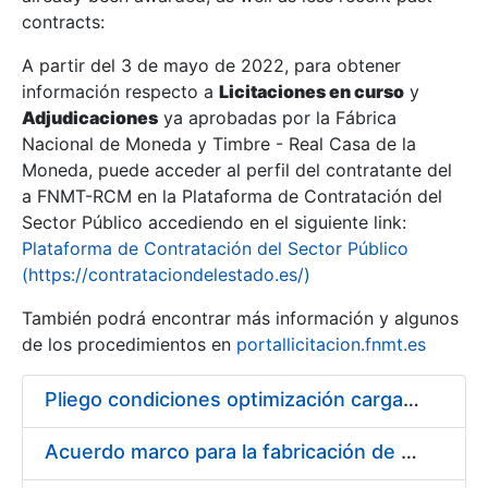
contracts:
Show/Hide
A partir del 3 de mayo de 2022, para obtener
información respecto a
Licitaciones en curso
y
Show/Hide
Adjudicaciones
ya aprobadas por la Fábrica
Show/Hide
Nacional de Moneda y Timbre - Real Casa de la
Moneda, puede acceder al perfil del contratante del
a FNMT-RCM en la Plataforma de Contratación del
Sector Público accediendo en el siguiente link:
Plataforma de Contratación del Sector Público
(https://contrataciondelestado.es/)
También podrá encontrar más información y algunos
de los procedimientos en
portallicitacion.fnmt.es
Pliego condiciones optimización cargas compras firmado
Show/Hide
Acuerdo marco para la fabricación de piezas