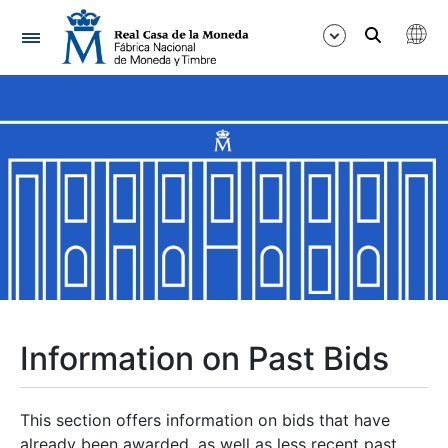
Navigation
Show/Hide
Show/Hide
Show/Hide
Show/Hide
Show/Hide
Information on Past Bids
Show/Hide
This section offers information on bids that have
already been awarded, as well as less recent past