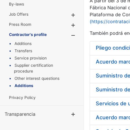
A partir del 3 de
By-laws
Fábrica Nacional 
Plataforma de Cont
Job Offers
Show/Hide
(https://contratac
Press Room
Show/Hide
También podrá enc
Contractor's profile
Show/Hide
Additions
Pliego condic
Transfers
Service provision
Acuerdo marco
Supplier certification
procedure
Other interest questions
Additions
Privacy Policy
Transparencia
Show/Hide
Acuerdo marco