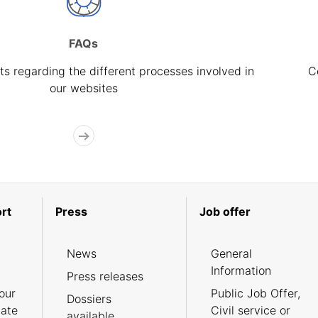
FAQs
s regarding the different processes involved in
C
our websites
rt
Press
Job offer
News
General
Information
Press releases
our
Public Job Offer,
Dossiers
cate
Civil service or
available