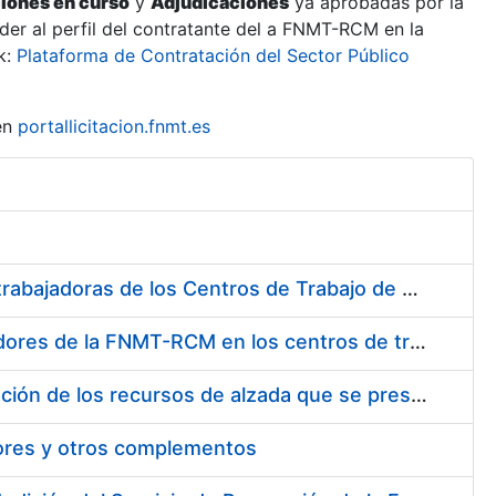
ciones en curso
y
Adjudicaciones
ya aprobadas por la
er al perfil del contratante del a FNMT-RCM en la
k:
Plataforma de Contratación del Sector Público
en
portallicitacion.fnmt.es
Suministro de Protectores Auditivos a medida para las personas trabajadoras de los Centros de Trabajo de Madrid y Burgos
Suministro de gafas graduadas antiproyecciones para los trabajadores de la FNMT-RCM en los centros de trabajo de Madrid y Burgos
Servicios de una empresa externa para el asesoramiento y resolución de los recursos de alzada que se presentan relacionados con procesos de selección para la FNMT-RCM
tores y otros complementos