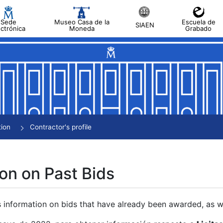
Sede
Museo Casa de la
Escuela de
SIAEN
ectrónica
Moneda
Grabado
tion
Contractor's profile
on on Past Bids
s information on bids that have already been awarded, as we