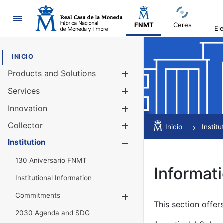
Navigation
FNMT
Ceres
El
INICIO
Products and Solutions
Show/Hide
Services
Show/Hide
Innovation
Show/Hide
Collector
Show/Hide
Inicio
Institu
Institution
Show/Hide
130 Aniversario FNMT
Informati
Institutional Information
Commitments
Show/Hide
This section offer
2030 Agenda and SDG