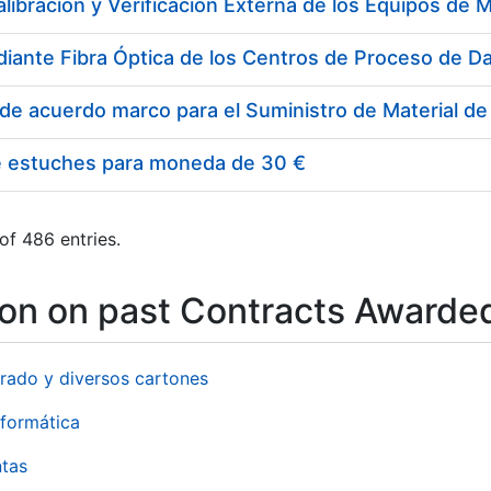
e estuches para moneda de 30 €
of 486 entries.
ion on past Contracts Awarde
rado y diversos cartones
formática
ntas