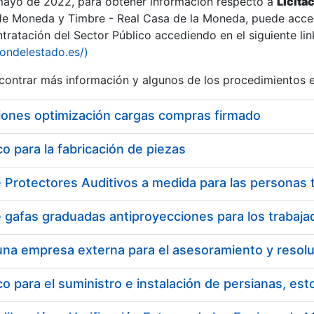
 mayo de 2022, para obtener información respecto a
Licita
de Moneda y Timbre - Real Casa de la Moneda, puede acced
ratación del Sector Público accediendo en el siguiente lin
iondelestado.es/)
ontrar más información y algunos de los procedimientos 
iones optimización cargas compras firmado
 para la fabricación de piezas
 para el suministro e instalación de persianas, es