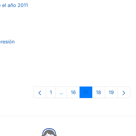
e el año 2011
presión
1
...
16
17
18
19
Page
Intermediate Pages Use TAB to n
Page
Page
Page
Page