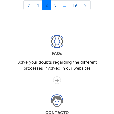
1
2
3
...
19
Page
Page
Page
Intermediate Pages Use T
Page
FAQs
Solve your doubts regarding the different
processes involved in our websites
CONTACTO