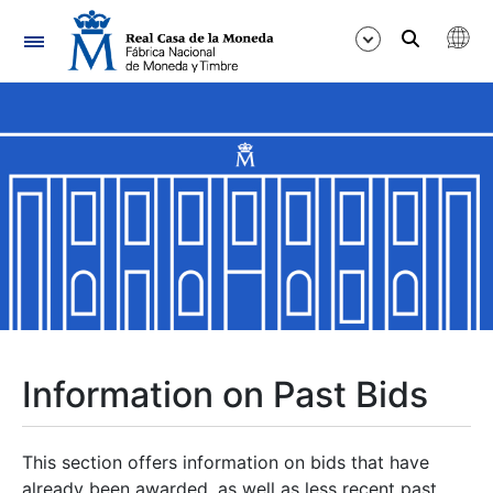
Navigation
Show/Hide
Show/Hide
Show/Hide
Show/Hide
Show/Hide
Information on Past Bids
Show/Hide
This section offers information on bids that have
already been awarded, as well as less recent past