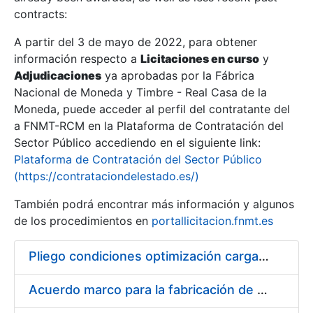
contracts:
Show/Hide
A partir del 3 de mayo de 2022, para obtener
información respecto a
Licitaciones en curso
y
Show/Hide
Adjudicaciones
ya aprobadas por la Fábrica
Show/Hide
Nacional de Moneda y Timbre - Real Casa de la
Moneda, puede acceder al perfil del contratante del
a FNMT-RCM en la Plataforma de Contratación del
Sector Público accediendo en el siguiente link:
Plataforma de Contratación del Sector Público
(https://contrataciondelestado.es/)
También podrá encontrar más información y algunos
de los procedimientos en
portallicitacion.fnmt.es
Pliego condiciones optimización cargas compras firmado
Show/Hide
Acuerdo marco para la fabricación de piezas