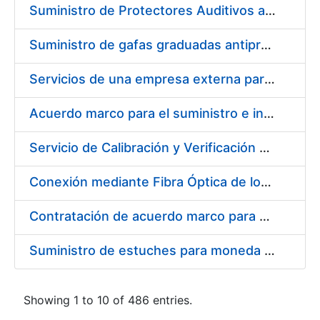
Suministro de Protectores Auditivos a medida para las personas trabajadoras de los Centros de Trabajo de Madrid y Burgos
Suministro de gafas graduadas antiproyecciones para los trabajadores de la FNMT-RCM en los centros de trabajo de Madrid y Burgos
Servicios de una empresa externa para el asesoramiento y resolución de los recursos de alzada que se presentan relacionados con procesos de selección para la FNMT-RCM
Acuerdo marco para el suministro e instalación de persianas, estores y otros complementos
Servicio de Calibración y Verificación Externa de los Equipos de Medición del Servicio de Prevención de la FNMT-RCM
Conexión mediante Fibra Óptica de los Centros de Proceso de Datos (CPDs) de las sedes de la FNMT-RCM de Burgos y Madrid
Contratación de acuerdo marco para el Suministro de Material de Electricidad para la Fábrica Nacional de Moneda y Timbre-Real Casa de la Moneda en su centro de trabajo de Burgos
Suministro de estuches para moneda de 30 €
Showing 1 to 10 of 486 entries.