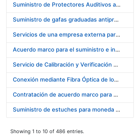
Suministro de Protectores Auditivos a medida para las personas trabajadoras de los Centros de Trabajo de Madrid y Burgos
Suministro de gafas graduadas antiproyecciones para los trabajadores de la FNMT-RCM en los centros de trabajo de Madrid y Burgos
Servicios de una empresa externa para el asesoramiento y resolución de los recursos de alzada que se presentan relacionados con procesos de selección para la FNMT-RCM
Acuerdo marco para el suministro e instalación de persianas, estores y otros complementos
Servicio de Calibración y Verificación Externa de los Equipos de Medición del Servicio de Prevención de la FNMT-RCM
Conexión mediante Fibra Óptica de los Centros de Proceso de Datos (CPDs) de las sedes de la FNMT-RCM de Burgos y Madrid
Contratación de acuerdo marco para el Suministro de Material de Electricidad para la Fábrica Nacional de Moneda y Timbre-Real Casa de la Moneda en su centro de trabajo de Burgos
Suministro de estuches para moneda de 30 €
Showing 1 to 10 of 486 entries.