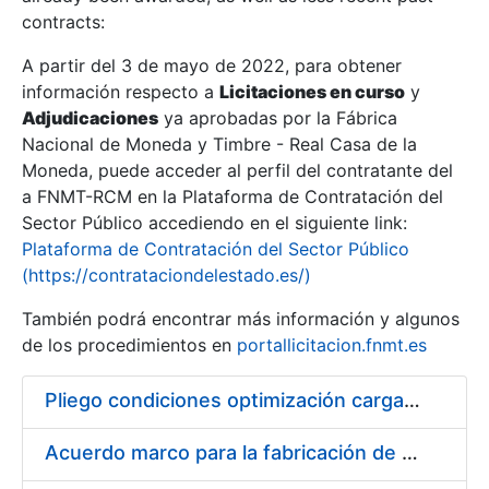
contracts:
Show/Hide
A partir del 3 de mayo de 2022, para obtener
información respecto a
Licitaciones en curso
y
Show/Hide
Adjudicaciones
ya aprobadas por la Fábrica
Show/Hide
Nacional de Moneda y Timbre - Real Casa de la
Moneda, puede acceder al perfil del contratante del
a FNMT-RCM en la Plataforma de Contratación del
Sector Público accediendo en el siguiente link:
Plataforma de Contratación del Sector Público
(https://contrataciondelestado.es/)
También podrá encontrar más información y algunos
de los procedimientos en
portallicitacion.fnmt.es
Pliego condiciones optimización cargas compras firmado
Show/Hide
Acuerdo marco para la fabricación de piezas