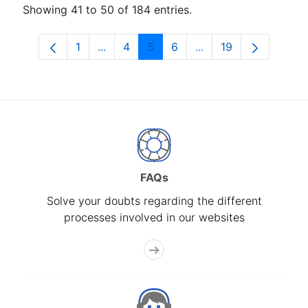
Showing 41 to 50 of 184 entries.
1
...
4
5
6
...
19
Page
Intermediate Pages Use TAB to navigat
Page
Page
Page
Intermediate Pages U
Page
FAQs
Solve your doubts regarding the different
processes involved in our websites