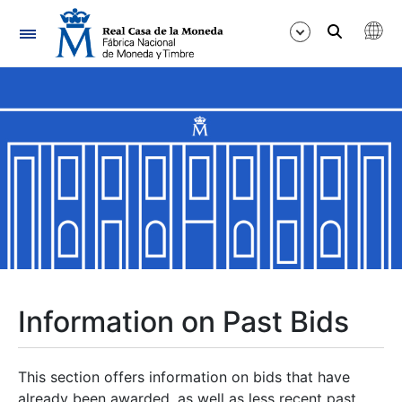
Navigation
Show/Hide
Show/Hide
Show/Hide
Show/Hide
Show/Hide
Information on Past Bids
Show/Hide
This section offers information on bids that have
already been awarded, as well as less recent past