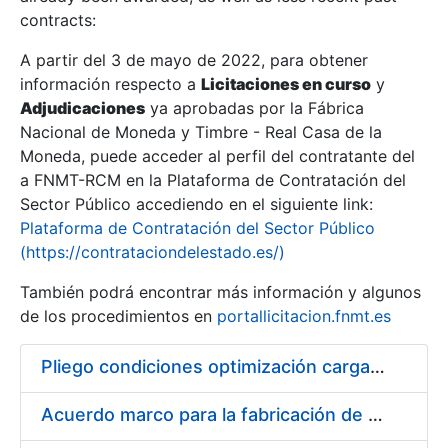
contracts:
Show/Hide
A partir del 3 de mayo de 2022, para obtener
información respecto a
Licitaciones en curso
y
Show/Hide
Adjudicaciones
ya aprobadas por la Fábrica
Show/Hide
Nacional de Moneda y Timbre - Real Casa de la
Moneda, puede acceder al perfil del contratante del
a FNMT-RCM en la Plataforma de Contratación del
Sector Público accediendo en el siguiente link:
Plataforma de Contratación del Sector Público
(https://contrataciondelestado.es/)
También podrá encontrar más información y algunos
de los procedimientos en
portallicitacion.fnmt.es
Pliego condiciones optimización cargas compras firmado
Show/Hide
Acuerdo marco para la fabricación de piezas