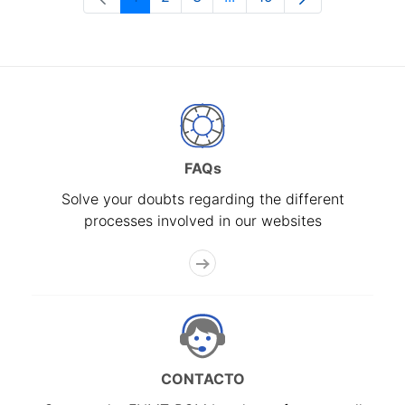
Page
Page
Page
Intermediate Pages Use T
Page
FAQs
Solve your doubts regarding the different
processes involved in our websites
CONTACTO