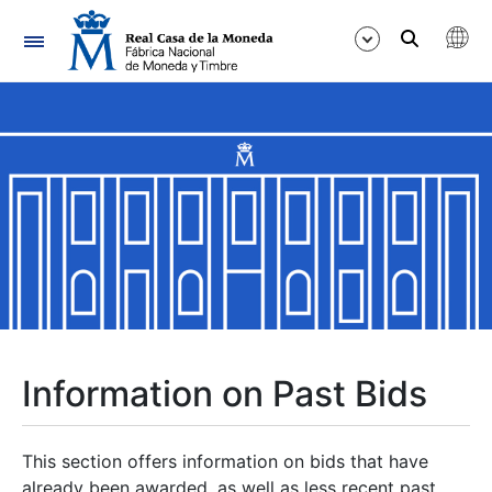
Navigation
Show/Hide
Show/Hide
Show/Hide
Show/Hide
Show/Hide
Information on Past Bids
Show/Hide
This section offers information on bids that have
already been awarded, as well as less recent past