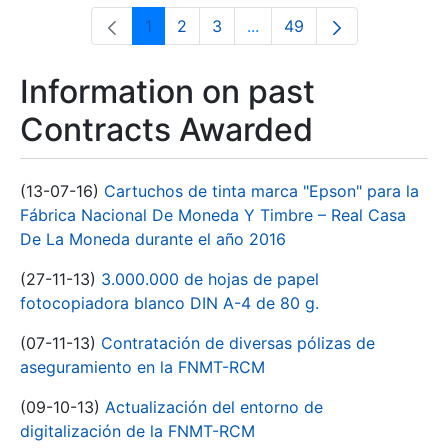
1
2
3
...
49
Page
Page
Page
Intermediate Pages Use T
Page
Information on past
Contracts Awarded
(13-07-16)
Cartuchos de tinta marca "Epson" para la
Fábrica Nacional De Moneda Y Timbre – Real Casa
De La Moneda durante el año 2016
(27-11-13)
3.000.000 de hojas de papel
fotocopiadora blanco DIN A-4 de 80 g.
(07-11-13)
Contratación de diversas pólizas de
aseguramiento en la FNMT-RCM
(09-10-13)
Actualización del entorno de
digitalización de la FNMT-RCM