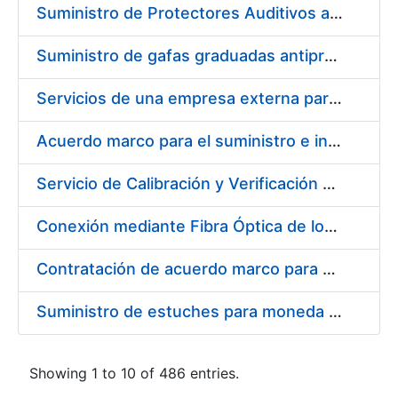
Suministro de Protectores Auditivos a medida para las personas trabajadoras de los Centros de Trabajo de Madrid y Burgos
Suministro de gafas graduadas antiproyecciones para los trabajadores de la FNMT-RCM en los centros de trabajo de Madrid y Burgos
Servicios de una empresa externa para el asesoramiento y resolución de los recursos de alzada que se presentan relacionados con procesos de selección para la FNMT-RCM
Acuerdo marco para el suministro e instalación de persianas, estores y otros complementos
Servicio de Calibración y Verificación Externa de los Equipos de Medición del Servicio de Prevención de la FNMT-RCM
Conexión mediante Fibra Óptica de los Centros de Proceso de Datos (CPDs) de las sedes de la FNMT-RCM de Burgos y Madrid
Contratación de acuerdo marco para el Suministro de Material de Electricidad para la Fábrica Nacional de Moneda y Timbre-Real Casa de la Moneda en su centro de trabajo de Burgos
Suministro de estuches para moneda de 30 €
Showing 1 to 10 of 486 entries.