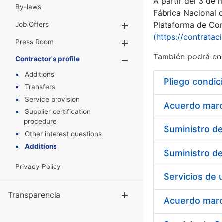
A partir del 3 de
By-laws
Fábrica Nacional 
Plataforma de Cont
Job Offers
Show/Hide
(https://contratac
Press Room
Show/Hide
También podrá enc
Contractor's profile
Show/Hide
Additions
Pliego condic
Transfers
Service provision
Acuerdo marco
Supplier certification
procedure
Other interest questions
Additions
Privacy Policy
Transparencia
Show/Hide
Acuerdo marco