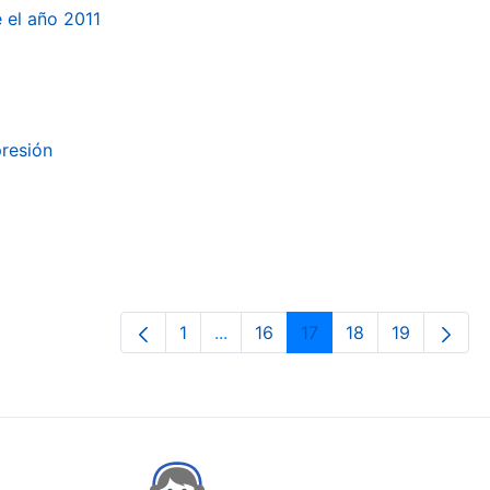
e el año 2011
presión
1
...
16
17
18
19
Page
Intermediate Pages Use TAB to n
Page
Page
Page
Page