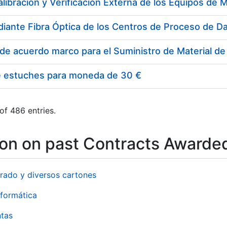
e estuches para moneda de 30 €
of 486 entries.
ion on past Contracts Awarde
rado y diversos cartones
formática
ntas