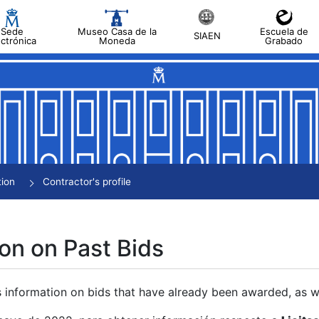
Sede
Museo Casa de la
Escuela de
SIAEN
ectrónica
Moneda
Grabado
tion
Contractor's profile
on on Past Bids
s information on bids that have already been awarded, as we