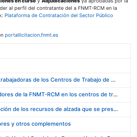
ciones en curso
y
Adjudicaciones
ya aprobadas por la
er al perfil del contratante del a FNMT-RCM en la
k:
Plataforma de Contratación del Sector Público
en
portallicitacion.fnmt.es
Suministro de Protectores Auditivos a medida para las personas trabajadoras de los Centros de Trabajo de Madrid y Burgos
Suministro de gafas graduadas antiproyecciones para los trabajadores de la FNMT-RCM en los centros de trabajo de Madrid y Burgos
Servicios de una empresa externa para el asesoramiento y resolución de los recursos de alzada que se presentan relacionados con procesos de selección para la FNMT-RCM
tores y otros complementos