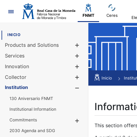
Navigation
FNMT
Ceres
El
INICIO
Products and Solutions
Show/Hide
Services
Show/Hide
Innovation
Show/Hide
Collector
Show/Hide
Inicio
Institu
Institution
Show/Hide
130 Aniversario FNMT
Informati
Institutional Information
Commitments
Show/Hide
This section offer
2030 Agenda and SDG