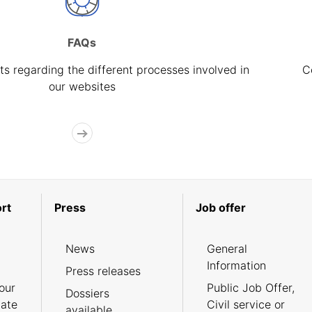
FAQs
s regarding the different processes involved in
C
our websites
rt
Press
Job offer
News
General
Information
Press releases
our
Public Job Offer,
Dossiers
cate
Civil service or
available