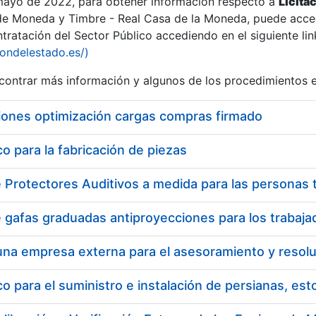
 mayo de 2022, para obtener información respecto a
Licita
de Moneda y Timbre - Real Casa de la Moneda, puede acced
ratación del Sector Público accediendo en el siguiente lin
iondelestado.es/)
ontrar más información y algunos de los procedimientos 
iones optimización cargas compras firmado
 para la fabricación de piezas
 para el suministro e instalación de persianas, es